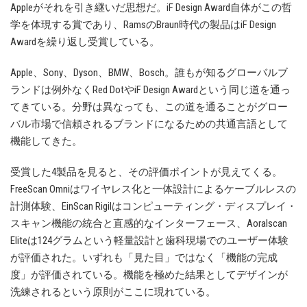
Appleがそれを引き継いだ思想だ。iF Design Award自体がこの哲
学を体現する賞であり、RamsのBraun時代の製品はiF Design
Awardを繰り返し受賞している。
Apple、Sony、Dyson、BMW、Bosch。誰もが知るグローバルブ
ランドは例外なくRed DotやiF Design Awardという同じ道を通っ
てきている。分野は異なっても、この道を通ることがグロー
バル市場で信頼されるブランドになるための共通言語として
機能してきた。
受賞した4製品を見ると、その評価ポイントが見えてくる。
FreeScan Omniはワイヤレス化と一体設計によるケーブルレスの
計測体験、EinScan Rigilはコンピューティング・ディスプレイ・
スキャン機能の統合と直感的なインターフェース、Aoralscan
Eliteは124グラムという軽量設計と歯科現場でのユーザー体験
が評価された。いずれも「見た目」ではなく「機能の完成
度」が評価されている。機能を極めた結果としてデザインが
洗練されるという原則がここに現れている。