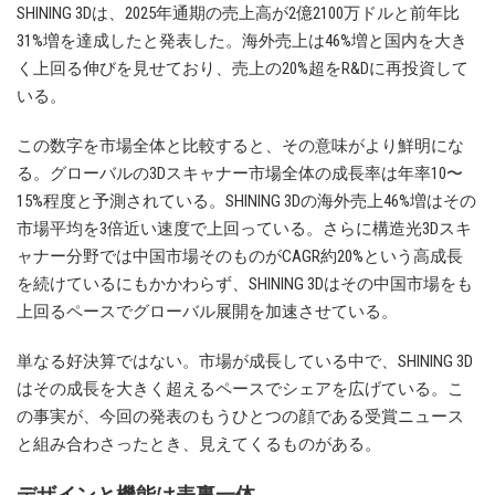
SHINING 3Dは、2025年通期の売上高が2億2100万ドルと前年比
31%増を達成したと発表した。海外売上は46%増と国内を大き
く上回る伸びを見せており、売上の20%超をR&Dに再投資して
いる。
この数字を市場全体と比較すると、その意味がより鮮明にな
る。グローバルの3Dスキャナー市場全体の成長率は年率10〜
15%程度と予測されている。SHINING 3Dの海外売上46%増はその
市場平均を3倍近い速度で上回っている。さらに構造光3Dスキ
ャナー分野では中国市場そのものがCAGR約20%という高成長
を続けているにもかかわらず、SHINING 3Dはその中国市場をも
上回るペースでグローバル展開を加速させている。
単なる好決算ではない。市場が成長している中で、SHINING 3D
はその成長を大きく超えるペースでシェアを広げている。こ
の事実が、今回の発表のもうひとつの顔である受賞ニュース
と組み合わさったとき、見えてくるものがある。
デザインと機能は表裏一体