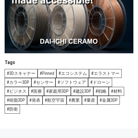
Tags
3Dスキャナー
Pinned
エコシステム
エラストマー
カラー3DP
センサー
ソフトウェア
ドローン
ビジネス
医療
家庭用3DP
建設3DP
戦略
材料
樹脂3DP
発表
航空宇宙
農業
量産
金属3DP
防衛