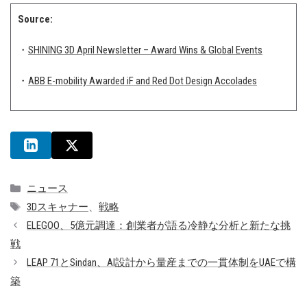
Source:
・
SHINING 3D April Newsletter – Award Wins & Global Events
・
ABB E-mobility Awarded iF and Red Dot Design Accolades
カ
ニュース
テ
タ
3Dスキャナー
、
戦略
ゴ
グ
ELEGOO、5億元調達：創業者が語る冷静な分析と新たな挑
リ
戦
ー
LEAP 71とSindan、AI設計から量産までの一貫体制をUAEで構
築