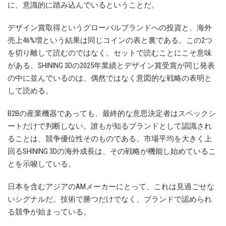
に、意識的に踏み込んでいるということだ。
デザイン賞取得というグローバルブランドへの投資と、海外
売上46%増という結果は同じコインの表と裏である。この2つ
を切り離して読むのではなく、セットで読むことにこそ意味
がある。SHINING 3Dの2025年業績とデザイン賞受賞が同じ発表
の中に並んでいるのは、偶然ではなく意図的な戦略の表明と
して読める。
B2Bの産業機器であっても、最終的な意思決定者はスペックシ
ートだけで判断しない。誰もが知るブランドとして認識され
ることは、競争優位性そのものである。市場平均を大きく上
回るSHINING 3Dの海外成長は、その戦略が機能し始めているこ
とを示唆している。
日本を含むアジアのAMメーカーにとって、これは見過ごせな
いシグナルだ。技術で勝つだけでなく、ブランドで認められ
る競争が始まっている。