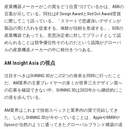
産業機器メーカーがこの賞をどう位置づけているかは、ABBの
言葉が示している。同社はiF Design AwardとRed Dot Award受賞
に際してこう語っている。「スマートで思慮深いデザインが
製品の受け入れを促進する。体験が信頼を形成する」。B2Bの
産業機器であっても、意思決定者に対してブランドとして認
められることは競争優位性そのものだという認識がグローバ
ルの産業機器メーカーの中に根付きつつある。
AM Insight Asia の視点
注目すべきはSHINING 3Dがこの2つの発表を同時に行ったこと
だ。AM業界の主要プレイヤーの多くが世界三大デザイン賞へ
の応募を確認できない中、SHINING 3Dは2022年から継続的にこ
の道を歩んでいる。
AM業界はこれまで技術スペックと業界内の賞で完結してき
た。しかしSHINING 3Dが今やっていることは、AppleやBMWや
Dysonが当然のように通ってきたグローバルブランド構築の道