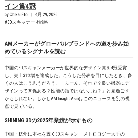
イン賞4冠
by Chikai Eto
4月 29, 2026
3Dスキャナー
戦略
AMメーカーがグローバルブランドへの道を歩み始
めているシグナルを読む
中国の3Dスキャンメーカーが世界的なデザイン賞を4冠受賞
し、売上31%増を達成した。こうした発表を目にしたとき、多
くの人はこう思うだろう。「ふーん、それで？良い機器にデ
ザインって関係ある？性能の話ではないよね？」と見過ごす
かもしれない。しかしAM Insight Asiaはこのニュースを別の視
点で見ている。
SHINING 3Dの2025年業績が示すもの
中国・杭州に本社を置く3Dスキャン・メトロロジー大手の