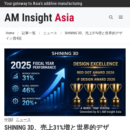
コ
Your gateway to Asia's additive manufacturing
ン
メ
テ
ニ
ン
ュ
ツ
Home
/
記事一覧
/
ニュース
/
SHINING 3D、売上31%増と世界的デザ
ー
イン賞4冠
へ
ス
キ
ッ
プ
中国
ニュース
SHINING 3D、売上31%増と世界的デザ