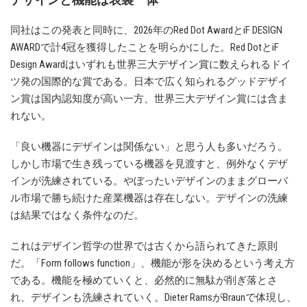
同社はこの発表と同時に、2026年のRed Dot AwardとiF DESIGN
AWARDで計4冠を獲得したことを明らかにした。Red DotとiF
Design Awardはいずれも世界三大デザイン賞に数えられるドイ
ツ発の国際的な賞である。日本で広く知られるグッドデザイ
ン賞は国内認知度が高い一方、世界三大デザイン賞には含ま
れない。
「良い機器にデザインは関係ない」と思う人も多いだろう。
しかし市場で生き残っている機器を見渡すと、例外なくデザ
インが洗練されている。やぼったいデザインのままグローバ
ル市場で勝ち続けた産業機器は存在しない。デザインの洗練
は結果ではなく条件なのだ。
これはデザイン哲学の世界では古くから語られてきた原則
だ。「Form follows function」、機能が形を決めるという考え方
である。機能を極めていくと、必然的に無駄が削ぎ落とさ
れ、デザインも洗練されていく。Dieter RamsがBraunで体現し、