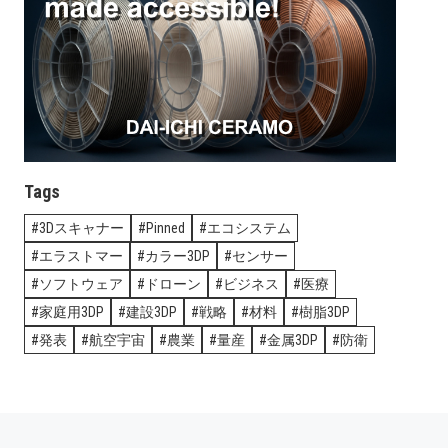
Tags
3Dスキャナー
Pinned
エコシステム
エラストマー
カラー3DP
センサー
ソフトウェア
ドローン
ビジネス
医療
家庭用3DP
建設3DP
戦略
材料
樹脂3DP
発表
航空宇宙
農業
量産
金属3DP
防衛