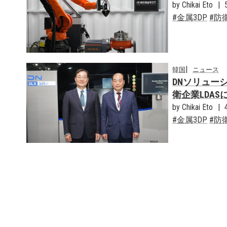
by Chikai Eto
金属3DP
防
韓国
ニュース
DNソリュー
衛企業LDAS
by Chikai Eto
金属3DP
防