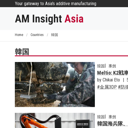
コ
Your gateway to Asia's additive manufacturing
ン
テ
ン
ツ
Home
/
Countries
/
韓国
へ
ス
韓国
キ
ッ
韓国
事例
プ
Meltio:
by Chikai Eto
金属3DP
防
韓国
事例
韓国海兵隊、M