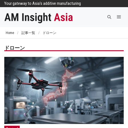
コ
Your gateway to Asia's additive manufacturing
ン
メ
テ
ニ
ン
ュ
ツ
Home
/
記事一覧
/
ドローン
ー
へ
ス
ドローン
キ
ッ
プ