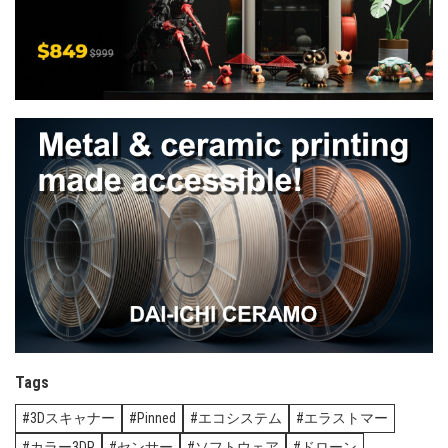
Tags
3Dスキャナー
Pinned
エコシステム
エラストマー
カラー3DP
センサー
ソフトウェア
ドローン