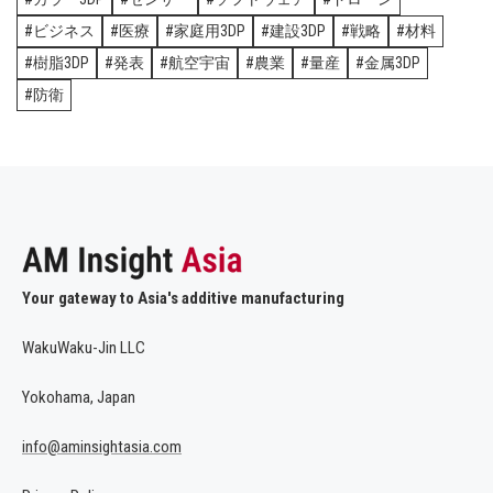
ビジネス
医療
家庭用3DP
建設3DP
戦略
材料
樹脂3DP
発表
航空宇宙
農業
量産
金属3DP
防衛
Your gateway to Asia's additive manufacturing
WakuWaku-Jin LLC
Yokohama, Japan
info@aminsightasia.com