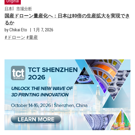
Original
日本
市場分析
国産ドローン量産化へ：日本は80倍の生産拡大を実現でき
るか
by Chikai Eto
1月 7, 2026
ドローン
量産