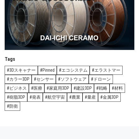
Tags
3Dスキャナー
Pinned
エコシステム
エラストマー
カラー3DP
センサー
ソフトウェア
ドローン
ビジネス
医療
家庭用3DP
建設3DP
戦略
材料
樹脂3DP
発表
航空宇宙
農業
量産
金属3DP
防衛