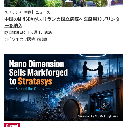
,
スリランカ
中国
ニュース
中国のMINGDAがスリランカ国立病院へ医療用3Dプリンタ
ーを納入
by Chikai Eto
6月 10, 2026
ビジネス
医療
戦略
Original