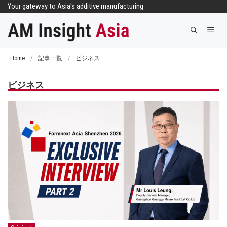
コ
Your gateway to Asia's additive manufacturing
ン
メ
テ
ニ
ン
ュ
ツ
Home
/
記事一覧
/
ビジネス
ー
へ
ス
ビジネス
キ
ッ
プ