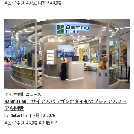
ビジネス
家庭用3DP
戦略
,
タイ
中国
ニュース
Bambu Lab、サイアムパラゴンにタイ初のプレミアムスト
アを開設
by Chikai Eto
7月 10, 2026
ビジネス
戦略
樹脂3DP