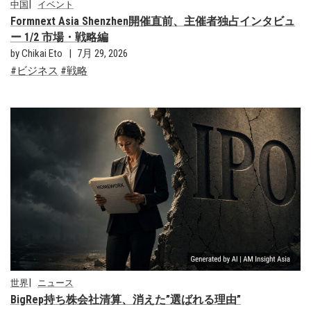
中国
イベント
Formnext Asia Shenzhen開催直前、主催者独占インタビュ
ー 1/2 市場・戦略編
by Chikai Eto
7月 29, 2026
ビジネス
戦略
世界
ニュース
BigRep持ち株会社清算、消えた”選ばれる理由”