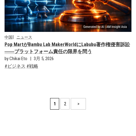
中国
ニュース
Pop MartがBambu Lab MakerWorldにLabubu著作権侵害訴訟
――プラットフォーム責任の限界を問う
by Chikai Eto
3月 5, 2026
ビジネス
戦略
1
2
>