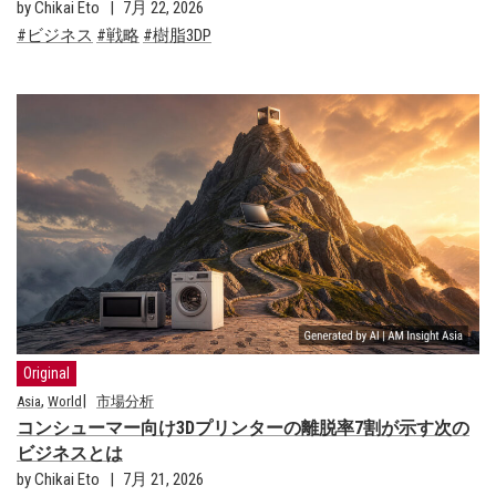
by Chikai Eto
7月 22, 2026
ビジネス
戦略
樹脂3DP
Original
,
Asia
World
市場分析
コンシューマー向け3Dプリンターの離脱率7割が示す次の
ビジネスとは
by Chikai Eto
7月 21, 2026