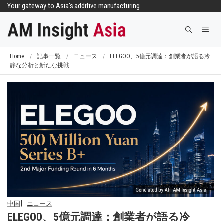
コ
Your gateway to Asia's additive manufacturing
ン
メ
テ
ニ
ン
ュ
ツ
Home
/
記事一覧
/
ニュース
/
ELEGOO、5億元調達：創業者が語る冷
ー
静な分析と新たな挑戦
へ
ス
キ
ッ
プ
中国
ニュース
ELEGOO、5億元調達：創業者が語る冷