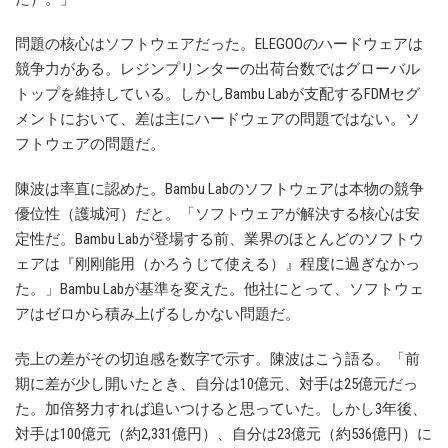
問題の核心はソフトウェアだった。ELEGOOのハードウェアは
競争力がある。レジンプリンターの出荷台数ではグローバル
トップを維持している。しかしBambu Labが支配するFDMセグ
メントにおいて、差は主にハードウェアの問題ではない。ソ
フトウェアの問題だ。
陳波は率直に認めた。Bambu Labのソフトウェアは本物の競争
優位性（護城河）だと。「ソフトウェアが解決する核心は安
定性だ。Bambu Labが登場する前、業界のほとんどのソフトウ
ェアは『刚刚能用（かろうじて使える）』程度に過ぎなかっ
た。」Bambu Labが基準を変えた。他社にとって、ソフトウェ
アはゼロから積み上げるしかない問題だ。
売上の差がその切迫感を数字で示す。陳波はこう語る。「前
期に差が少し開いたとき、自分は10億元、対手は25億元だっ
た。加倍努力すれば追いつけると思っていた。しかし3年後、
対手は100億元（約2,331億円）、自分は23億元（約536億円）に