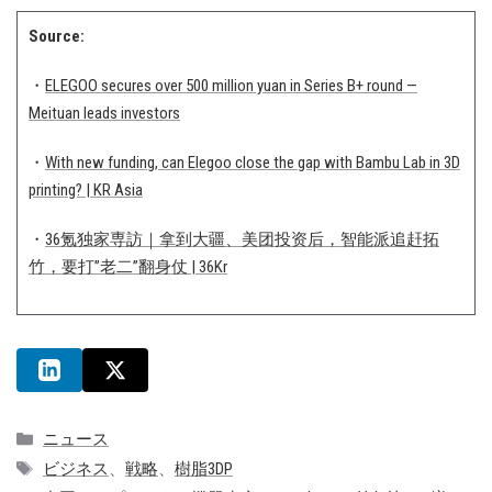
Source:
・
ELEGOO secures over 500 million yuan in Series B+ round —
Meituan leads investors
・
With new funding, can Elegoo close the gap with Bambu Lab in 3D
printing? | KR Asia
・
36氪独家専訪｜拿到大疆、美团投资后，智能派追赶拓
竹，要打”老二”翻身仗 | 36Kr
カ
ニュース
テ
タ
ビジネス
、
戦略
、
樹脂3DP
ゴ
グ