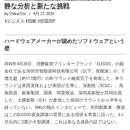
静な分析と新たな挑戦
by Chikai Eto
4月 27, 2026
ビジネス
戦略
樹脂3DP
ハードウェアメーカーが認めたソフトウェアという
壁
2026年4月20日、消費級3Dプリンターブランド「ELEGOO」の親
会社である深圳市智能派科技有限公司（以下、智能派）が、5
億元超（約117億円）のB+ラウンド融資完了を発表した。本ラ
ウンドは美団龙珠および美団が主導し、深創投（SCGC）、高
瓴投資、銀泰集団、国策、明荟致远、深圳高新投が共同出資
した。大疆創新（DJI）が参加した前回のラウンドから半年も
経っていない。36Krの独占インタビューで、共同創業者・陳波
はこのELEGOO資金調達の背景にある現状を率直に語った。6ヶ
月以内に2度の大型調達、これは単なる成長の証ではない。