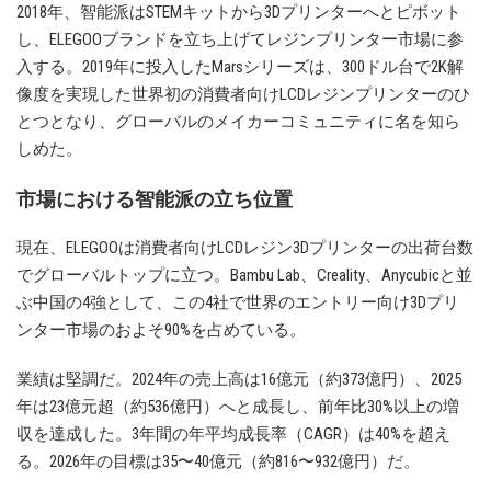
2018年、智能派はSTEMキットから3Dプリンターへとピボット
し、ELEGOOブランドを立ち上げてレジンプリンター市場に参
入する。2019年に投入したMarsシリーズは、300ドル台で2K解
像度を実現した世界初の消費者向けLCDレジンプリンターのひ
とつとなり、グローバルのメイカーコミュニティに名を知ら
しめた。
市場における智能派の立ち位置
現在、ELEGOOは消費者向けLCDレジン3Dプリンターの出荷台数
でグローバルトップに立つ。Bambu Lab、Creality、Anycubicと並
ぶ中国の4強として、この4社で世界のエントリー向け3Dプリ
ンター市場のおよそ90%を占めている。
業績は堅調だ。2024年の売上高は16億元（約373億円）、2025
年は23億元超（約536億円）へと成長し、前年比30%以上の増
収を達成した。3年間の年平均成長率（CAGR）は40%を超え
る。2026年の目標は35〜40億元（約816〜932億円）だ。