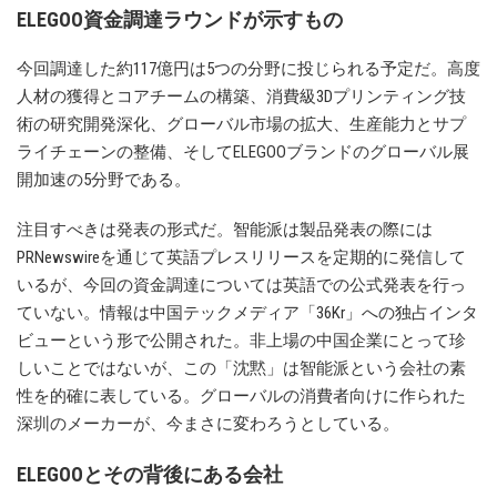
ELEGOO資金調達ラウンドが示すもの
今回調達した約117億円は5つの分野に投じられる予定だ。高度
人材の獲得とコアチームの構築、消費級3Dプリンティング技
術の研究開発深化、グローバル市場の拡大、生産能力とサプ
ライチェーンの整備、そしてELEGOOブランドのグローバル展
開加速の5分野である。
注目すべきは発表の形式だ。智能派は製品発表の際には
PRNewswireを通じて英語プレスリリースを定期的に発信して
いるが、今回の資金調達については英語での公式発表を行っ
ていない。情報は中国テックメディア「36Kr」への独占インタ
ビューという形で公開された。非上場の中国企業にとって珍
しいことではないが、この「沈黙」は智能派という会社の素
性を的確に表している。グローバルの消費者向けに作られた
深圳のメーカーが、今まさに変わろうとしている。
ELEGOOとその背後にある会社