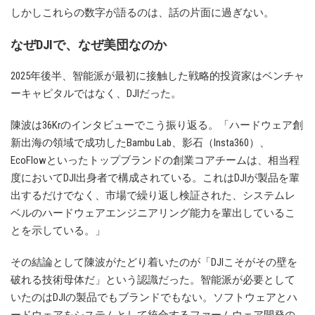
しかしこれらの数字が語るのは、話の片面に過ぎない。
なぜDJIで、なぜ美団なのか
2025年後半、智能派が最初に接触した戦略的投資家はベンチャ
ーキャピタルではなく、DJIだった。
陳波は36Krのインタビューでこう振り返る。「ハードウェア創
新出海の領域で成功したBambu Lab、影石（Insta360）、
EcoFlowといったトップブランドの創業コアチームは、相当程
度においてDJI出身者で構成されている。これはDJIが製品を輩
出するだけでなく、市場で繰り返し検証された、システムレ
ベルのハードウェアエンジニアリング能力を輩出しているこ
とを示している。」
その結論として陳波がたどり着いたのが「DJIこそがその壁を
破れる技術母体だ」という認識だった。智能派が必要として
いたのはDJIの製品でもブランドでもない。ソフトウェアとハ