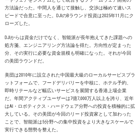
ードウェアをシステムとして統合するファームウェア開発の
方法論だった。中間人を通じて接触し、交渉は極めて速いス
ピードで合意に至った。DJIのBラウンド投資は2025年11月にク
ローズした。
DJIからは資金だけでなく、智能派が長年抱えてきた課題への
処方箋、エンジニアリング方法論を得た。方向性が定まった
分、その実行に必要な資金規模も明確になった。それが今回
の美団ラウンドだ。
美団は2010年に設立された中国最大級のローカルサービスプラ
ットフォームで、フードデリバリーを中核に、ホテル予約、
即時リテールなど幅広いサービスを展開する香港上場企業
だ。年間アクティブユーザーは7億7,000万人以上を誇り、近年
はAI・ロボティクス・ハードウェア分野への投資を積極的に拡
大している。その美団が今回のリード投資家として加わった
ことで、智能派は5分野への集中投資をより大きなスケールで
実行できる態勢を整えた。