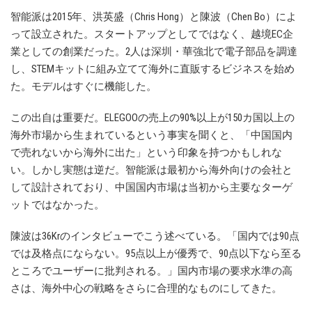
智能派は2015年、洪英盛（Chris Hong）と陳波（Chen Bo）によ
って設立された。スタートアップとしてではなく、越境EC企
業としての創業だった。2人は深圳・華強北で電子部品を調達
し、STEMキットに組み立てて海外に直販するビジネスを始め
た。モデルはすぐに機能した。
この出自は重要だ。ELEGOOの売上の90%以上が150カ国以上の
海外市場から生まれているという事実を聞くと、「中国国内
で売れないから海外に出た」という印象を持つかもしれな
い。しかし実態は逆だ。智能派は最初から海外向けの会社と
して設計されており、中国国内市場は当初から主要なターゲ
ットではなかった。
陳波は36Krのインタビューでこう述べている。「国内では90点
では及格点にならない。95点以上が優秀で、90点以下なら至る
ところでユーザーに批判される。」国内市場の要求水準の高
さは、海外中心の戦略をさらに合理的なものにしてきた。