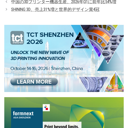
中国の3Dプリンター機器生産、2026年Q1に前年比54%増
リ
SHINING 3D、売上31%増と世界的デザイン賞4冠
ー