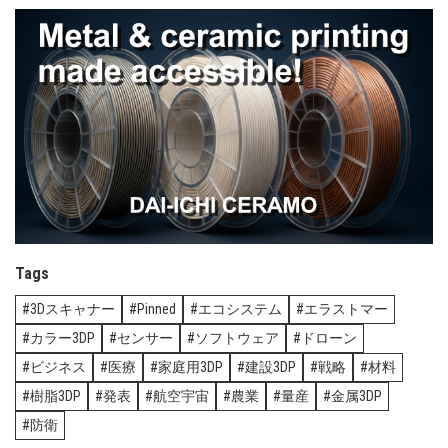
Tags
3Dスキャナー
Pinned
エコシステム
エラストマー
カラー3DP
センサー
ソフトウェア
ドローン
ビジネス
医療
家庭用3DP
建設3DP
戦略
材料
樹脂3DP
発表
航空宇宙
農業
量産
金属3DP
防衛