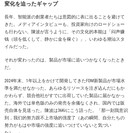
変化を迫ったギャップ
長年、智能派の創業者たちは意図的に表に出ることを避けて
きた。メディアインタビューも、投資家向けのロードショー
も行わない。陳波が言うように、その文化的本能は「闷声赚
钱（頭を低くして、静かに金を稼ぐ）」、いわゆる潮汕スタ
イルだった。
それが変わったのは、製品が市場に追いつかなくなったとき
だ。
2024年末、1年以上をかけて開発してきたFDM新製品が市場水
準を満たせなかった。あらゆるリソースを注ぎ込んだにもか
かわらず、競合他社がすでに出荷していた製品に届かなかっ
た。海外では単色版のみの発売を余儀なくされ、国内では販
売自体を見送った。陳波は36Krにこう語った。「那一刻我意识
到，我们的努力跟不上市场的强度了（あの瞬間、自分たちの
努力がもはや市場の強度に追いつけていないと気づい
た）。」