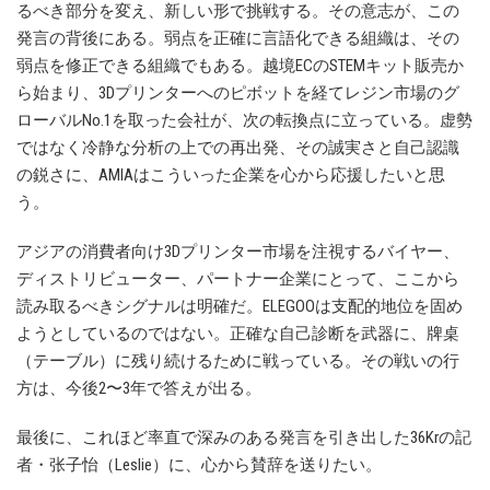
るべき部分を変え、新しい形で挑戦する。その意志が、この
発言の背後にある。弱点を正確に言語化できる組織は、その
弱点を修正できる組織でもある。越境ECのSTEMキット販売か
ら始まり、3Dプリンターへのピボットを経てレジン市場のグ
ローバルNo.1を取った会社が、次の転換点に立っている。虚勢
ではなく冷静な分析の上での再出発、その誠実さと自己認識
の鋭さに、AMIAはこういった企業を心から応援したいと思
う。
アジアの消費者向け3Dプリンター市場を注視するバイヤー、
ディストリビューター、パートナー企業にとって、ここから
読み取るべきシグナルは明確だ。ELEGOOは支配的地位を固め
ようとしているのではない。正確な自己診断を武器に、牌桌
（テーブル）に残り続けるために戦っている。その戦いの行
方は、今後2〜3年で答えが出る。
最後に、これほど率直で深みのある発言を引き出した36Krの記
者・张子怡（Leslie）に、心から賛辞を送りたい。