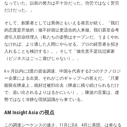
なっていた。以前の努力は不十分だった。功労ではなく苦労
だけだった。」
そして、創業者としては異例ともいえる発言が続く。「我们
的态度是开放的：做不好就让更适合的人来做。我们甚至会考
虑引入职业经理人（私たちの姿勢はオープンだ。うまくやれ
なければ、より適した人間にやらせる。プロの経営者を招き
入れることも検討する）。」そして「做生意不是玩过家家
（ビジネスはごっこ遊びじゃない）。」
6ヶ月以内に2度の資金調達、中国を代表する2つのテクノロジ
ー企業による出資。それがこのギャップへの答えだ。「只要
能留在牌桌上，就好过被扫出去（牌桌に残り続けられるだけ
で、追い出されるよりはるかにいい）。」陳波の言葉は、虚
勢ではなく冷静な現状認識から来ている。
AM Insight Asia の視点
この調達シーケンスの速さ、11月にDJI、4月に美団、は単なる