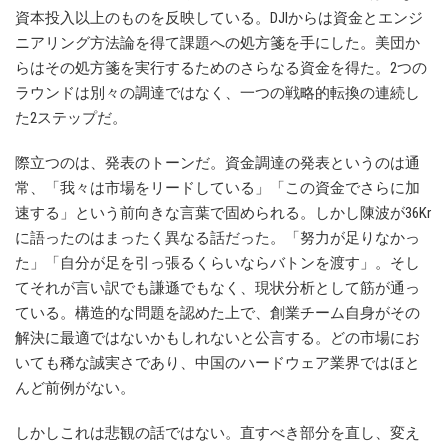
資本投入以上のものを反映している。DJIからは資金とエンジ
ニアリング方法論を得て課題への処方箋を手にした。美団か
らはその処方箋を実行するためのさらなる資金を得た。2つの
ラウンドは別々の調達ではなく、一つの戦略的転換の連続し
た2ステップだ。
際立つのは、発表のトーンだ。資金調達の発表というのは通
常、「我々は市場をリードしている」「この資金でさらに加
速する」という前向きな言葉で固められる。しかし陳波が36Kr
に語ったのはまったく異なる話だった。「努力が足りなかっ
た」「自分が足を引っ張るくらいならバトンを渡す」。そし
てそれが言い訳でも謙遜でもなく、現状分析として筋が通っ
ている。構造的な問題を認めた上で、創業チーム自身がその
解決に最適ではないかもしれないと公言する。どの市場にお
いても稀な誠実さであり、中国のハードウェア業界ではほと
んど前例がない。
しかしこれは悲観の話ではない。直すべき部分を直し、変え