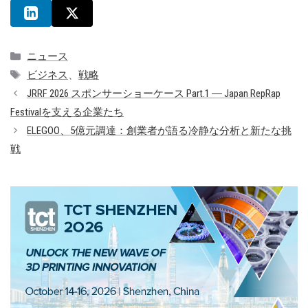
カ
ニュース
テ
タ
ビジネス
、
戦略
ゴ
グ
JRRF 2026 スポンサーショーケース Part.1 ― Japan RepRap
リ
Festivalを支える企業たち
ー
ELEGOO、5億元調達：創業者が語る冷静な分析と新たな挑
戦