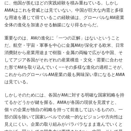
に、他国が羨むほどの実践経験を積み重ねている。しかし
AMIAはこれを脅威とは見ていない。中国が巨大な内需と多様
な用途を通じて得ているこの経験値は、グローバルなAM産業
全体の進化を加速させる触媒になり得るからだ。
重要なのは、AMの進化に「一つの正解」はないということ
だ。航空・宇宙・軍事を中心に金属AMが深化する欧米、日常
消費財から産業用途まで樹脂・金属の両輪で広がる中国、そ
してアジア各国がそれぞれの産業構造・文化・需要に合わせ
た形でAMを取り込んでいく——その多様な進化の過程こそが、
これからのグローバルAM産業の最も興味深い章になるとAMIA
は見ている。
しかしそのためには、各国がAMに対する明確な国家戦略を持
てるかどうかが鍵を握る。AMIAが各国の現状を見渡すと、
個々の企業が独自の戦略を持って前進してはいるものの、一
部の国を除いて国家レベルでの統一的なビジョンや方向性は
見えにくい。企業の取り組みがバラバラなまま進んでいくと