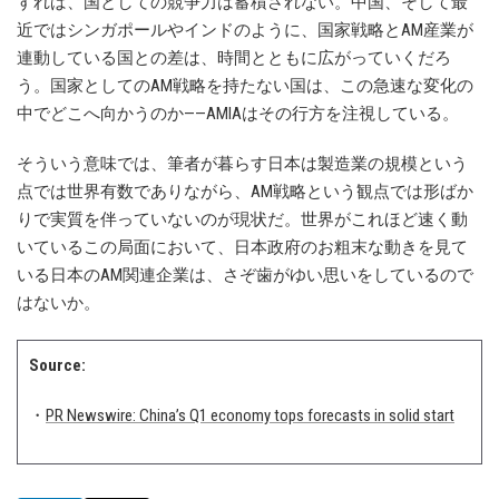
すれば、国としての競争力は蓄積されない。中国、そして最
近ではシンガポールやインドのように、国家戦略とAM産業が
連動している国との差は、時間とともに広がっていくだろ
う。国家としてのAM戦略を持たない国は、この急速な変化の
中でどこへ向かうのか——AMIAはその行方を注視している。
そういう意味では、筆者が暮らす日本は製造業の規模という
点では世界有数でありながら、AM戦略という観点では形ばか
りで実質を伴っていないのが現状だ。世界がこれほど速く動
いているこの局面において、日本政府のお粗末な動きを見て
いる日本のAM関連企業は、さぞ歯がゆい思いをしているので
はないか。
Source:
・
PR Newswire: China’s Q1 economy tops forecasts in solid start