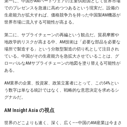
第一に、中国がAMハードウェアの主要供給国として世界市場
でのプレゼンスを急速に高めつつあるという現実だ。設備の
生産能力が拡大すれば、価格競争力を持った中国製AM機器が
世界市場に流入する可能性が高まる。
第二に、サプライチェーンの再編という観点だ。貿易摩擦や
地政学的リスクが高まる中、AM技術は「必要な部品を必要な
場所で製造する」という分散型製造の切り札として注目され
ている。中国がその生産能力を急拡大させていることは、グ
ローバルなAMサプライチェーンの地図を塗り替える可能性が
ある。
AM業界の企業、投資家、政策立案者にとって、この54%とい
う数字は単なる統計ではなく、戦略的な意思決定を求めるシ
グナルだ。
AM Insight Asia の視点
世界のどこよりも速く、深く、広く——中国のAM産業は今まさ