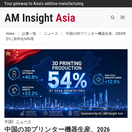
コ
Your gateway to Asia's additive manufacturing
ン
メ
テ
ニ
ン
ュ
ツ
Home
/
記事一覧
/
ニュース
/
中国の3Dプリンター機器生産、2026年
ー
Q1に前年比54%増
へ
ス
キ
ッ
プ
中国
ニュース
中国の3Dプリンター機器生産、2026