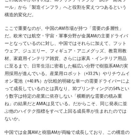
ール」から「製造インフラ」へと役割を変えつつあるという
構造的変化だ。
ここで重要なのが、中国のAM市場が持つ「需要の多層性」
だ。欧米では航空・宇宙・軍事分野が金属AMの主要ドライバ
ーとなっているのに対し、中国ではそれらに加えて、フット
ウェア、ジュエリー、フィギュア・アニメグッズ、教育用教
材、家庭用インテリア雑貨、さらには家具・インテリア用品
に至るまで、日常生活に密着した幅広い分野で樹脂系AMの実
用採用が進んでいる。産業用ロボット（+33.2%）やリチウムイ
オン電池（+40.8%）が比較的明確な単一の需要ドライバーによ
って成長しているのとは異なり、3Dプリンティングの54%とい
う数字は特定の産業に依存しない「横断的な需要の積み重
ね」の結果だとAMIAは見ている。だからこそ、同じ発表に並
ぶ他のハイテク指標をすべて上回る成長率が生まれたのでは
ないか。
中国では金属AMと樹脂AMが両輪で成長しており、この構造の