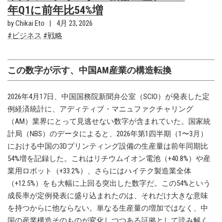
年Q1に前年比54%増
by Chikai Eto
4月 23, 2026
ビジネス
戦略
この数字が示す、中国AM産業の構造転換
2026年4月17日、中国国務院新聞弁公室（SCIO）が発表した定
例経済統計に、アディティブ・マニュファクチャリング
（AM）業界にとって見逃せない数字が含まれていた。国家統
計局（NBS）のデータによると、2026年第1四半期（1〜3月）
における中国の3Dプリンティング設備の生産量は前年同期比
54%増を記録した。これはリチウムイオン電池（+40.8%）や産
業用ロボット（+33.2%）、さらにはハイテク製造業全体
（+12.5%）をも大幅に上回る突出した数字だ。この54%という
成長率が定例発表に盛り込まれたのは、それだけ大きな意味
を持つからに他ならない。単なる生産量の増加ではなく、中
国の産業構造そのものが変化しつつある証拠として読み解く