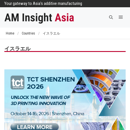
コ
Your gateway to Asia's additive manufacturing
ン
メ
テ
ニ
ン
ュ
ツ
Home
/
Countries
/
イスラエル
ー
へ
ス
イスラエル
キ
ッ
プ