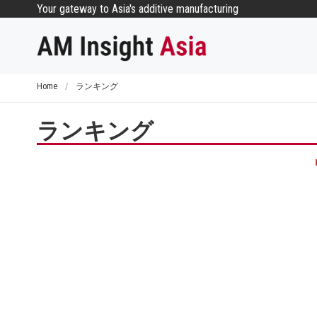
コ
Your gateway to Asia's additive manufacturing
ン
テ
ン
ツ
Home
/
ランキング
へ
ス
ランキング
キ
ッ
プ