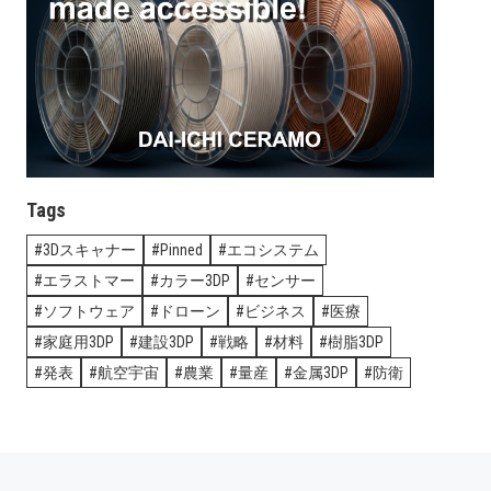
Tags
3Dスキャナー
Pinned
エコシステム
エラストマー
カラー3DP
センサー
ソフトウェア
ドローン
ビジネス
医療
家庭用3DP
建設3DP
戦略
材料
樹脂3DP
発表
航空宇宙
農業
量産
金属3DP
防衛