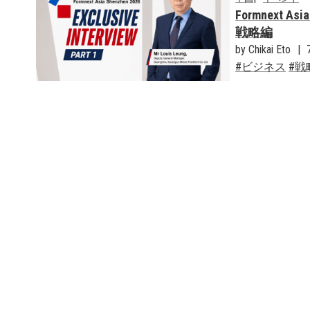
Formnext
戦略編
by Chikai Eto
ビジネス
戦