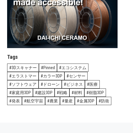
Tags
3Dスキャナー
Pinned
エコシステム
エラストマー
カラー3DP
センサー
ソフトウェア
ドローン
ビジネス
医療
家庭用3DP
建設3DP
戦略
材料
樹脂3DP
発表
航空宇宙
農業
量産
金属3DP
防衛