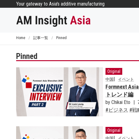
コ
Your gateway to Asia's additive manufacturing
ン
テ
ン
ツ
Home
/
記事一覧
/
Pinned
へ
ス
Pinned
キ
ッ
Original
プ
中国
イベント
Formnext
トレンド編
by Chikai Eto
ビジネス
戦
Original
中国
イベント