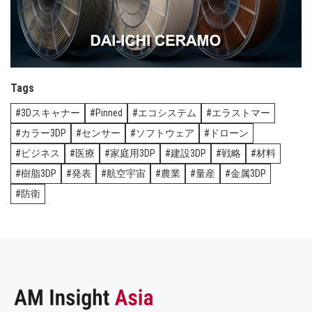
Tags
3Dスキャナー
Pinned
エコシステム
エラストマー
カラー3DP
センサー
ソフトウェア
ドローン
ビジネス
医療
家庭用3DP
建設3DP
戦略
材料
樹脂3DP
発表
航空宇宙
農業
量産
金属3DP
防衛