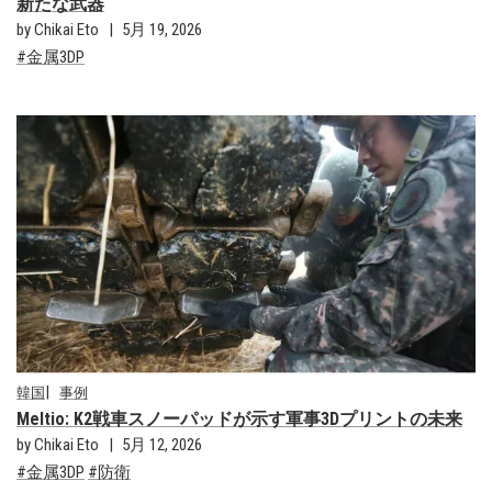
新たな武器
by Chikai Eto
5月 19, 2026
金属3DP
韓国
事例
Meltio: K2戦車スノーパッドが示す軍事3Dプリントの未来
by Chikai Eto
5月 12, 2026
金属3DP
防衛