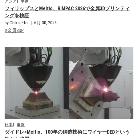
アジア
事例
フィリップスとMeltio、RIMPAC 2026で金属3Dプリンティ
ングを検証
by Chikai Eto
6月 30, 2026
金属3DP
日本
事例
ダイドレ×Meltio、100年の鋳造技術にワイヤーDEDという