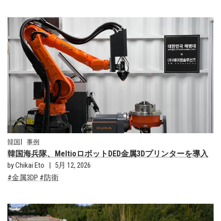
韓国
事例
韓国海兵隊、MeltioロボットDED金属3Dプリンターを導入
by Chikai Eto
5月 12, 2026
金属3DP
防衛