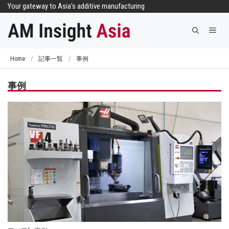
コ
Your gateway to Asia's additive manufacturing
ン
メ
テ
ニ
ン
ュ
ツ
Home
/
記事一覧
/
事例
ー
へ
ス
事例
キ
ッ
プ