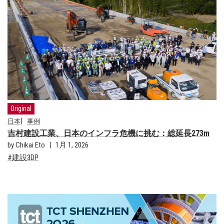
Original
日本
事例
吉村建設工業、日本のインフラ危機に挑む：総延長273m
by Chikai Eto
1月 1, 2026
建設3DP