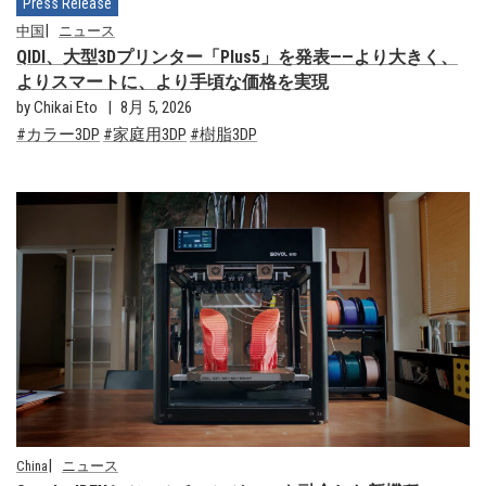
Press Release
中国
ニュース
QIDI、大型3Dプリンター「Plus5」を発表——より大きく、
よりスマートに、より手頃な価格を実現
by Chikai Eto
8月 5, 2026
カラー3DP
家庭用3DP
樹脂3DP
China
ニュース