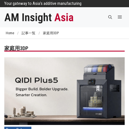
コ
Your gateway to Asia's additive manufacturing
ン
メ
テ
ニ
ン
ュ
ツ
Home
/
記事一覧
/
家庭用3DP
ー
へ
ス
家庭用3DP
キ
ッ
プ