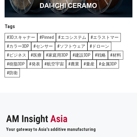
Tags
3Dスキャナー
Pinned
エコシステム
エラストマー
カラー3DP
センサー
ソフトウェア
ドローン
ビジネス
医療
家庭用3DP
建設3DP
戦略
材料
樹脂3DP
発表
航空宇宙
農業
量産
金属3DP
防衛
Your gateway to Asia's additive manufacturing