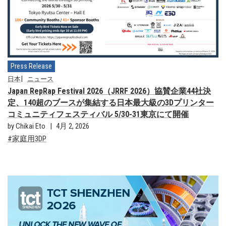
Press Release
日本
ニュース
Japan RepRap Festival 2026（JRRF 2026）協賛企業44社決
定、140超のブースが集結する日本最大級の3Dプリンター
コミュニティフェスティバル 5/30-31東京にて開催
by Chikai Eto
4月 2, 2026
家庭用3DP