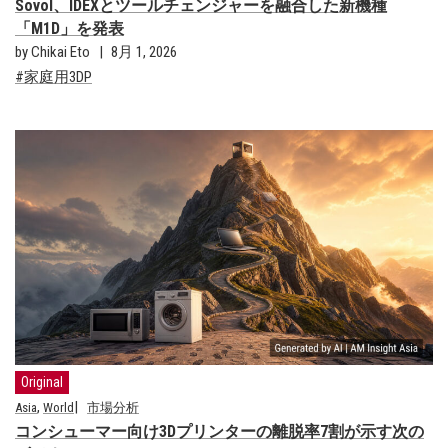
Sovol、IDEXとツールチェンジャーを融合した新機種
「M1D」を発表
by Chikai Eto
8月 1, 2026
家庭用3DP
Original
,
Asia
World
市場分析
コンシューマー向け3Dプリンターの離脱率7割が示す次の