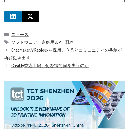
カ
ニュース
テ
タ
ソフトウェア
、
家庭用3DP
、
戦略
ゴ
グ
SnapmakerがRatdouxを採用。企業とコミュニティの共創が
リ
再び動き出す
ー
Creality香港上場、何を得て何を失うのか