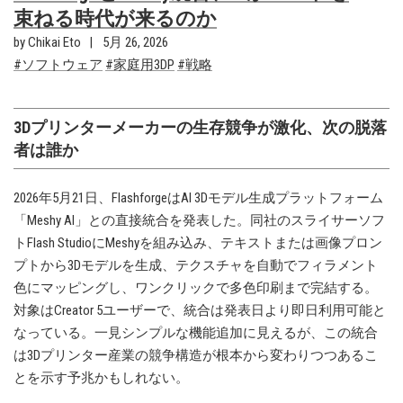
束ねる時代が来るのか
by Chikai Eto
5月 26, 2026
ソフトウェア
家庭用3DP
戦略
3Dプリンターメーカーの生存競争が激化、次の脱落
者は誰か
2026年5月21日、FlashforgeはAI 3Dモデル生成プラットフォーム
「Meshy AI」との直接統合を発表した。同社のスライサーソフ
トFlash StudioにMeshyを組み込み、テキストまたは画像プロン
プトから3Dモデルを生成、テクスチャを自動でフィラメント
色にマッピングし、ワンクリックで多色印刷まで完結する。
対象はCreator 5ユーザーで、統合は発表日より即日利用可能と
なっている。一見シンプルな機能追加に見えるが、この統合
は3Dプリンター産業の競争構造が根本から変わりつつあるこ
とを示す予兆かもしれない。