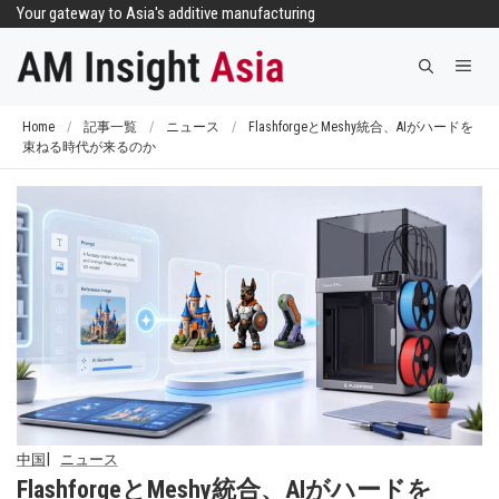
コ
Your gateway to Asia's additive manufacturing
ン
メ
テ
ニ
ン
ュ
ツ
Home
/
記事一覧
/
ニュース
/
FlashforgeとMeshy統合、AIがハードを
ー
束ねる時代が来るのか
へ
ス
キ
ッ
プ
中国
ニュース
FlashforgeとMeshy統合、AIがハードを