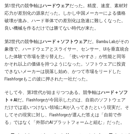
第1世代の競争軸は
ハードウェア
だった。精度、速度、素材対
応力が差別化の源泉だった。しかし中国メーカーによる価格
破壊が進み、ハード単体での差別化は急速に難しくなった。
良い機械を作るだけでは勝てない時代が来た。
第2世代の競争軸は
ハード＋ソフトウェア
だ。Bambu Labがその
象徴で、ハードウェアとスライサー、センサー、UIを垂直統合
した体験で市場を塗り替えた。「使いやすさ」が性能と同等
かそれ以上の価値を持つようになった。ソフトウェアに投資
できないメーカーは脱落し始め、かつて市場をリードした
Flashforgeもこの波に押された一社だった。
そして今、第3世代が始まりつつある。競争軸は
ハード＋ソフ
ト＋AI
だ。Flashforgeが今回示したのは、自前のソフトウェア
だけでは追いつけない領域にAIが入ってきたという現実だ。そ
してその現実に対し、Flashforgeが選んだ答えは「自前で作
る」ではなく「外部のAIプラットフォームと組む」だった。