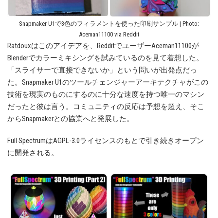
Snapmaker U1で3色のフィラメントを使った印刷サンプル | Photo:
Aceman11100 via Reddit
Ratdouxはこのアイデアを、RedditでユーザーAceman11100が
Blenderでカラーミキシングを試みているのを見て着想した。
「スライサーで直接できないか」という問いが出発点だっ
た。Snapmaker U1のツールチェンジャーアーキテクチャがこの
技術を現実のものにするのに十分な速度を持つ唯一のマシン
だったと彼は言う。コミュニティの反応は予想を超え、そこ
からSnapmakerとの協業へと発展した。
Full SpectrumはAGPL-3.0ライセンスのもとで引き続きオープン
に開発される。