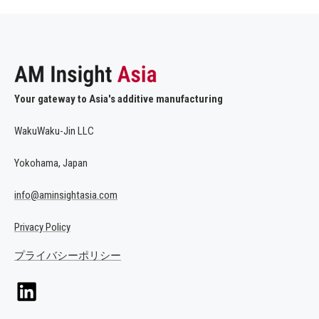
Your gateway to Asia's additive manufacturing
WakuWaku-Jin LLC
Yokohama, Japan
info@aminsightasia.com
Privacy Policy
プライバシーポリシー