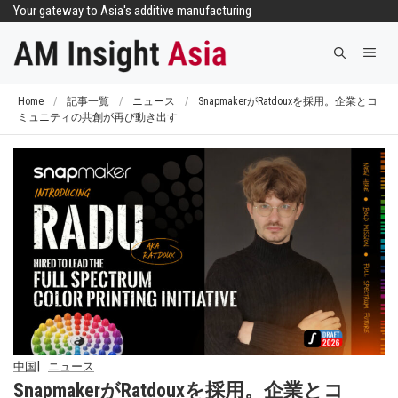
コ
Your gateway to Asia's additive manufacturing
ン
メ
テ
ニ
ン
ュ
ツ
Home
/
記事一覧
/
ニュース
/
SnapmakerがRatdouxを採用。企業とコ
ー
ミュニティの共創が再び動き出す
へ
ス
キ
ッ
プ
中国
ニュース
SnapmakerがRatdouxを採用。企業とコ