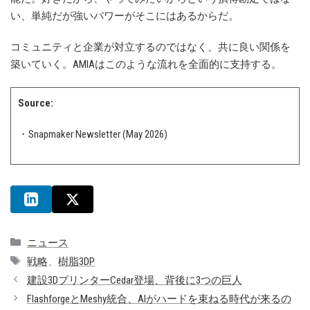
い、単純だが強いパワーがそこにはあるからだ。
コミュニティと企業が対立するのではなく、共に良い関係を
築いていく。AMIAはこのような流れを全面的に支持する。
Source:
・Snapmaker Newsletter (May 2026)
カ
ニュース
テ
タ
戦略
、
樹脂3DP
ゴ
グ
建設3DプリンターCedar登場、背後に3つの巨人
リ
FlashforgeとMeshy統合、AIがハードを束ねる時代が来るの
ー