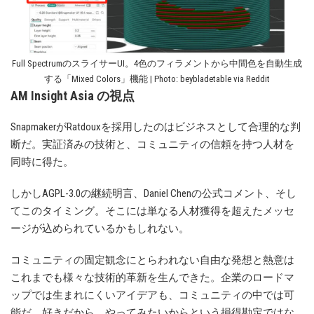
Full SpectrumのスライサーUI。4色のフィラメントから中間色を自動生成
する「Mixed Colors」機能 | Photo: beybladetable via Reddit
AM Insight Asia の視点
SnapmakerがRatdouxを採用したのはビジネスとして合理的な判
断だ。実証済みの技術と、コミュニティの信頼を持つ人材を
同時に得た。
しかしAGPL-3.0の継続明言、Daniel Chenの公式コメント、そし
てこのタイミング。そこには単なる人材獲得を超えたメッセ
ージが込められているかもしれない。
コミュニティの固定観念にとらわれない自由な発想と熱意は
これまでも様々な技術的革新を生んできた。企業のロードマ
ップでは生まれにくいアイデアも、コミュニティの中では可
能だ。好きだから、やってみたいからという損得勘定ではな