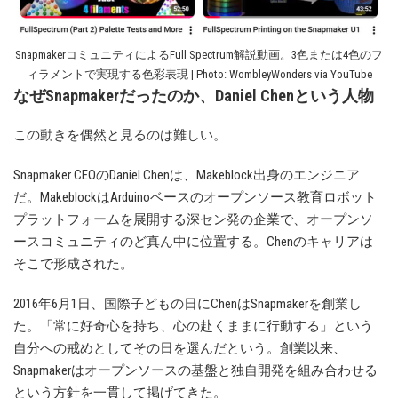
SnapmakerコミュニティによるFull Spectrum解説動画。3色または4色のフ
ィラメントで実現する色彩表現 | Photo: WombleyWonders via YouTube
なぜSnapmakerだったのか、Daniel Chenという人物
この動きを偶然と見るのは難しい。
Snapmaker CEOのDaniel Chenは、Makeblock出身のエンジニア
だ。MakeblockはArduinoベースのオープンソース教育ロボット
プラットフォームを展開する深セン発の企業で、オープンソ
ースコミュニティのど真ん中に位置する。Chenのキャリアは
そこで形成された。
2016年6月1日、国際子どもの日にChenはSnapmakerを創業し
た。「常に好奇心を持ち、心の赴くままに行動する」という
自分への戒めとしてその日を選んだという。創業以来、
Snapmakerはオープンソースの基盤と独自開発を組み合わせる
という方針を一貫して掲げてきた。