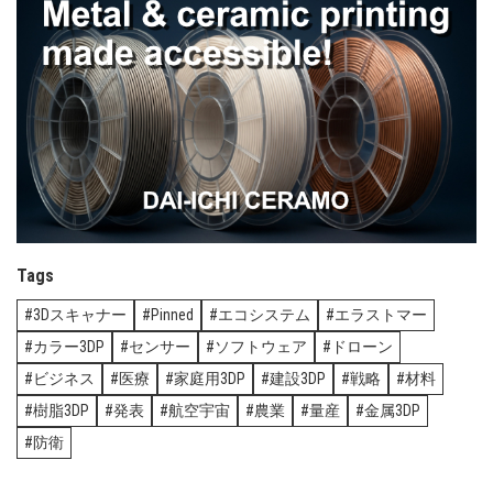
Tags
3Dスキャナー
Pinned
エコシステム
エラストマー
カラー3DP
センサー
ソフトウェア
ドローン
ビジネス
医療
家庭用3DP
建設3DP
戦略
材料
樹脂3DP
発表
航空宇宙
農業
量産
金属3DP
防衛