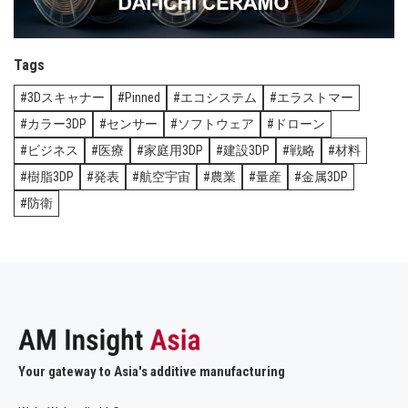
Tags
3Dスキャナー
Pinned
エコシステム
エラストマー
カラー3DP
センサー
ソフトウェア
ドローン
ビジネス
医療
家庭用3DP
建設3DP
戦略
材料
樹脂3DP
発表
航空宇宙
農業
量産
金属3DP
防衛
Your gateway to Asia's additive manufacturing