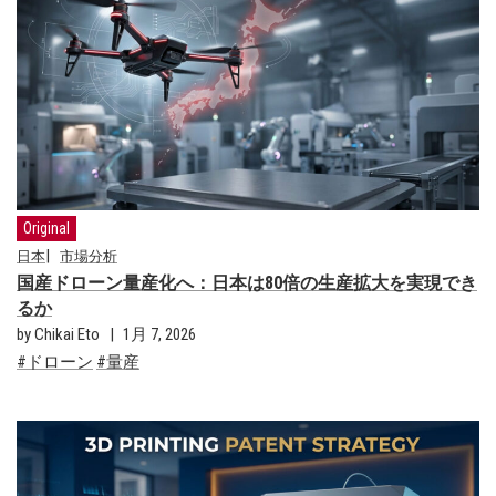
Original
日本
市場分析
国産ドローン量産化へ：日本は80倍の生産拡大を実現でき
るか
by Chikai Eto
1月 7, 2026
ドローン
量産