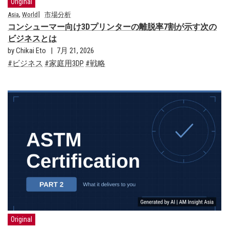
Original
,
Asia
World
市場分析
コンシューマー向け3Dプリンターの離脱率7割が示す次の
ビジネスとは
by Chikai Eto
7月 21, 2026
ビジネス
家庭用3DP
戦略
Original