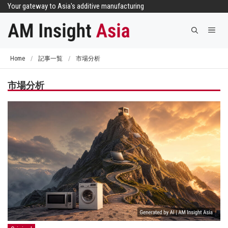
コ
Your gateway to Asia's additive manufacturing
ン
メ
テ
ニ
ン
ュ
ツ
Home
/
記事一覧
/
市場分析
ー
へ
ス
市場分析
キ
ッ
プ