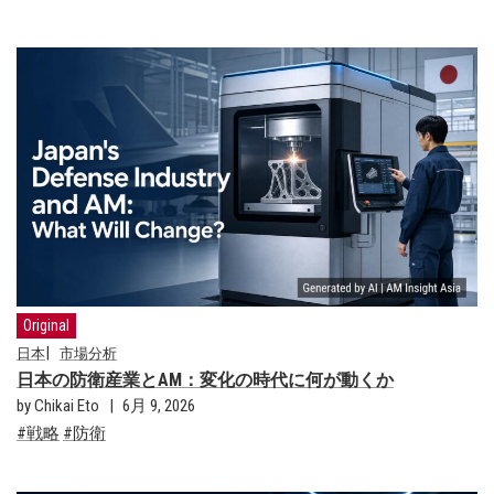
Original
日本
市場分析
日本の防衛産業とAM：変化の時代に何が動くか
by Chikai Eto
6月 9, 2026
戦略
防衛