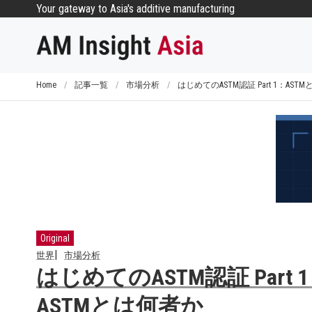
コ
Your gateway to Asia's additive manufacturing
ン
テ
ン
ツ
Home
/
記事一覧
/
市場分析
/
はじめてのASTM認証 Part 1：AST
へ
ス
キ
ッ
プ
Original
世界
市場分析
はじめてのASTM認証 Part 
ASTMとは何者か