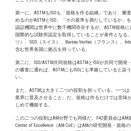
第一に、ASTMもISOも「規格を作る組織」であり、
めるのがASTMとISO、「その基準を満たしているか
認証機関は世界中に数千機関存在するが、ASTM規格に基づく
国際的な試験所認定を取得していることが条件となる。代
ツ）、SGS（スイス）、Bureau Veritas（フランス）、
含む世界各国に拠点を持っている。
第二に、ISO/ASTM共同規格はASTMとISOが共同
の審査に通れば、ASTMにもISOにも準拠していると
い。
また、ASTMは大きく二つの役割を担っている。一つ
業界に普及させること」だ。規格は作るだけでは意味
じめて機能する。
この二つの役割はAM分野でも同様だ。F42委員会はAM
Center of Excellence（AM CoE）はAMの研究