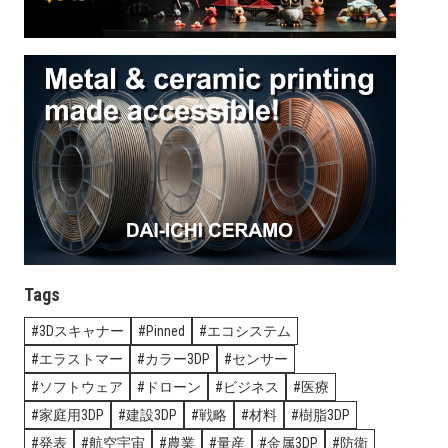
Tags
3Dスキャナー
Pinned
エコシステム
エラストマー
カラー3DP
センサー
ソフトウェア
ドローン
ビジネス
医療
家庭用3DP
建設3DP
戦略
材料
樹脂3DP
発表
航空宇宙
農業
量産
金属3DP
防衛