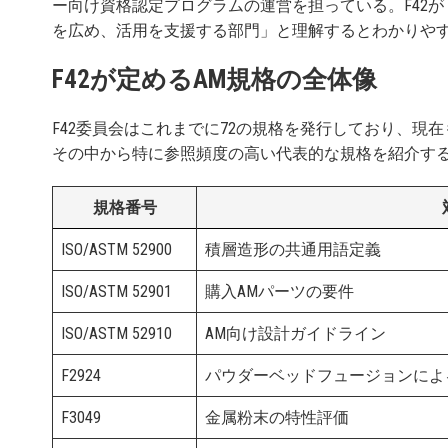
ー向け資格認定プログラムの運営を担っている。F42が「
を広め、活用を支援する部門」と理解するとわかりや
F42が定めるAM規格の全体像
F42委員会はこれまでに72の規格を発行しており、現
その中から特に参照頻度の高い代表的な規格を紹介す
規格番号
ISO/ASTM 52900
積層造形の共通用語定義
ISO/ASTM 52901
購入AMパーツの要件
ISO/ASTM 52910
AM向け設計ガイドライン
F2924
パウダーベッドフュージョンによるチ
F3049
金属粉末の特性評価