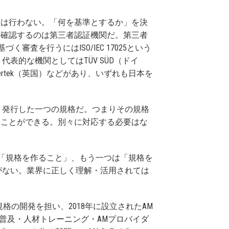
審査は行わない。「何を基準とするか」を決
」を確認するのは第三者認証機関だ。第三者
審査を行うにはISO/IEC 17025という
表的な機関としてはTÜV SÜD（ドイ
Intertek（英国）などがあり、いずれも日本を
で開発・発行した一つの規格だ。つまりその規格
謳うことができる。別々に対応する必要はな
は「規格を作ること」、もう一つは「規格を
がない。業界に正しく理解・活用されては
規格の開発を担い、2018年に設立されたAM
開発・規格の普及・人材トレーニング・AMプロバイダ