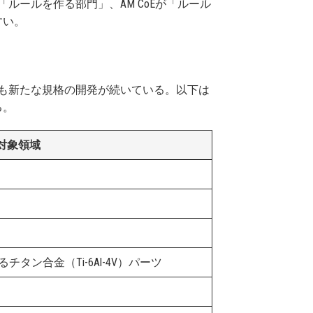
ルールを作る部門」、AM CoEが「ルール
すい。
在も新たな規格の開発が続いている。以下は
る。
対象領域
タン合金（Ti-6Al-4V）パーツ