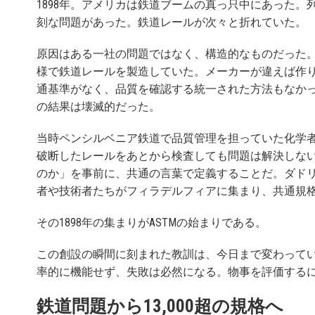
1898年。アメリカは鉄道ブームの真っ只中にあった
刻な問題があった。鉄道レールが次々と折れていた。
原因はある一社の問題ではなく、構造的なものだった
様で鉄道レールを製造していた。メーカーが違えば作
通基準がなく、品質を確認する統一された方法もなか
の結果は壊滅的だった。
当時ペンシルベニア鉄道で品質管理を担っていた化学
破断したレールをあとから検査しても問題は解決しな
のか」を事前に、共通の言葉で定義することだ。ダド
者や技術者たちがフィラデルフィアに集まり、共通規
その1898年の集まりがASTMの始まりである。
この創設の瞬間に刻まれた教訓は、今日まで変わって
率的に機能せず、失敗は必然になる。物事を評価する
鉄道問題から13,000超の規格へ