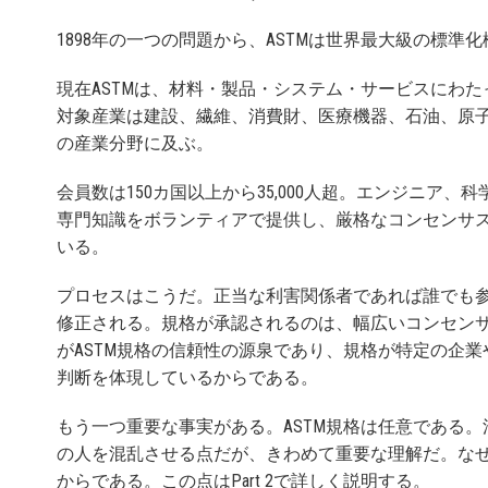
1898年の一つの問題から、ASTMは世界最大級の標準
現在ASTMは、材料・製品・システム・サービスにわたっ
対象産業は建設、繊維、消費財、医療機器、石油、原
の産業分野に及ぶ。
会員数は150カ国以上から35,000人超。エンジニア
専門知識をボランティアで提供し、厳格なコンセンサ
いる。
プロセスはこうだ。正当な利害関係者であれば誰でも
修正される。規格が承認されるのは、幅広いコンセン
がASTM規格の信頼性の源泉であり、規格が特定の企
判断を体現しているからである。
もう一つ重要な事実がある。ASTM規格は任意である
の人を混乱させる点だが、きわめて重要な理解だ。な
からである。この点はPart 2で詳しく説明する。