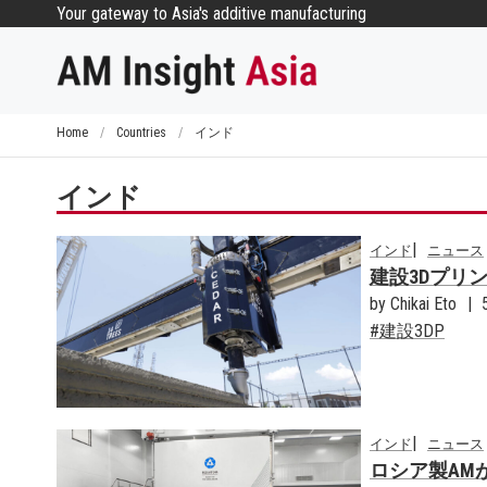
コ
Your gateway to Asia's additive manufacturing
ン
テ
ン
ツ
Home
/
Countries
/
インド
へ
ス
インド
キ
ッ
インド
ニュース
プ
建設3Dプリン
by Chikai Eto
建設3DP
インド
ニュース
ロシア製AM