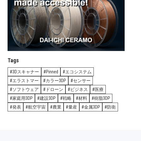
Tags
3Dスキャナー
Pinned
エコシステム
エラストマー
カラー3DP
センサー
ソフトウェア
ドローン
ビジネス
医療
家庭用3DP
建設3DP
戦略
材料
樹脂3DP
発表
航空宇宙
農業
量産
金属3DP
防衛