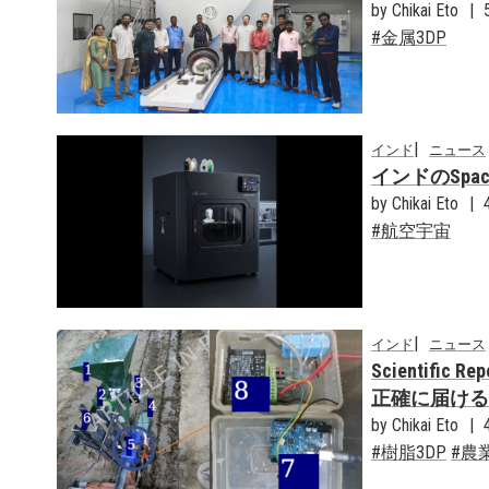
by Chikai Eto
金属3DP
インド
ニュース
インドのSpac
by Chikai Eto
航空宇宙
インド
ニュース
Scientif
正確に届ける
by Chikai Eto
樹脂3DP
農