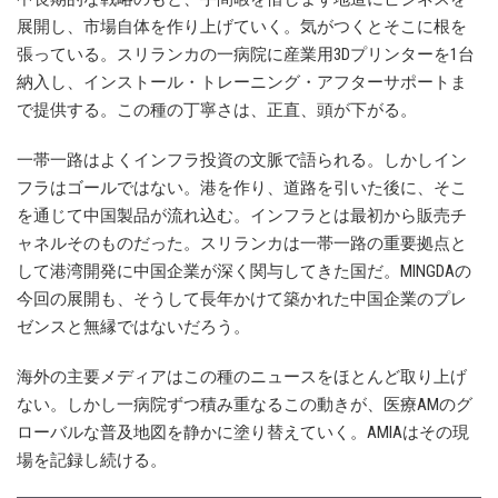
展開し、市場自体を作り上げていく。気がつくとそこに根を
張っている。スリランカの一病院に産業用3Dプリンターを1台
納入し、インストール・トレーニング・アフターサポートま
で提供する。この種の丁寧さは、正直、頭が下がる。
一帯一路はよくインフラ投資の文脈で語られる。しかしイン
フラはゴールではない。港を作り、道路を引いた後に、そこ
を通じて中国製品が流れ込む。インフラとは最初から販売チ
ャネルそのものだった。スリランカは一帯一路の重要拠点と
して港湾開発に中国企業が深く関与してきた国だ。MINGDAの
今回の展開も、そうして長年かけて築かれた中国企業のプレ
ゼンスと無縁ではないだろう。
海外の主要メディアはこの種のニュースをほとんど取り上げ
ない。しかし一病院ずつ積み重なるこの動きが、医療AMのグ
ローバルな普及地図を静かに塗り替えていく。AMIAはその現
場を記録し続ける。