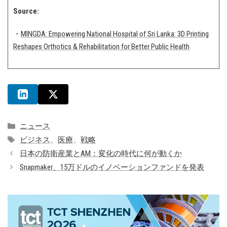
Source:
・
MINGDA: Empowering National Hospital of Sri Lanka: 3D Printing
Reshapes Orthotics & Rehabilitation for Better Public Health
カ
ニュース
テ
タ
ビジネス
、
医療
、
戦略
ゴ
グ
日本の防衛産業とAM：変化の時代に何が動くか
リ
Snapmaker、15万ドルのイノベーションファンドを発表
ー