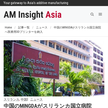
コ
Your gateway to Asia's additive manufacturing
ン
メ
テ
ニ
ン
ュ
ツ
Home
/
記事一覧
/
ニュース
/
中国のMINGDAがスリランカ国立病院
ー
へ医療用3Dプリンターを納入
へ
ス
キ
ッ
プ
,
スリランカ
中国
ニュース
中国のMINGDAがスリランカ国立病院