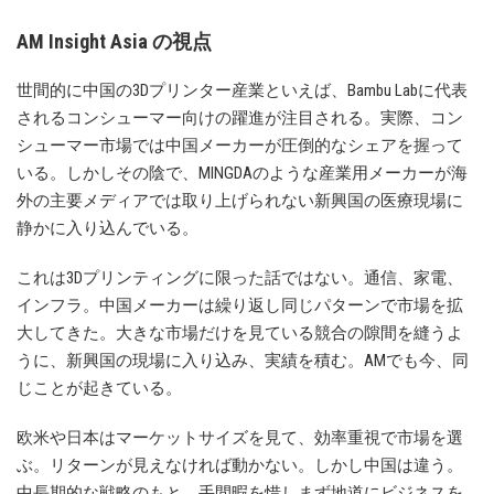
AM Insight Asia の視点
世間的に中国の3Dプリンター産業といえば、Bambu Labに代表
されるコンシューマー向けの躍進が注目される。実際、コン
シューマー市場では中国メーカーが圧倒的なシェアを握って
いる。しかしその陰で、MINGDAのような産業用メーカーが海
外の主要メディアでは取り上げられない新興国の医療現場に
静かに入り込んでいる。
これは3Dプリンティングに限った話ではない。通信、家電、
インフラ。中国メーカーは繰り返し同じパターンで市場を拡
大してきた。大きな市場だけを見ている競合の隙間を縫うよ
うに、新興国の現場に入り込み、実績を積む。AMでも今、同
じことが起きている。
欧米や日本はマーケットサイズを見て、効率重視で市場を選
ぶ。リターンが見えなければ動かない。しかし中国は違う。
中長期的な戦略のもと、手間暇を惜しまず地道にビジネスを