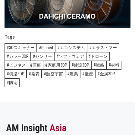
Tags
3Dスキャナー
Pinned
エコシステム
エラストマー
カラー3DP
センサー
ソフトウェア
ドローン
ビジネス
医療
家庭用3DP
建設3DP
戦略
材料
樹脂3DP
発表
航空宇宙
農業
量産
金属3DP
防衛