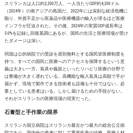
スリランカは人口約2,200万人、一人当たりGDP約4,200ドル
（2024年）の南アジアの島国だ。2022年には深刻な経済危機に
陥り、外貨不足から医薬品や医療機器の輸入が滞るほど医療
インフラが圧迫された。その後、2024年の実質GDP成長率は
5.0%を記録し回復基調にあるが、国民の生活と医療現場が受け
たダメージは深い。
同国は公的病院での受診を原則無料とする国民皆医療制度を
持つ。すべての国民に医療へのアクセスを保障するという意
義は大きい一方、装具や義肢といったリハビリ医療の分野で
は整備が大きく遅れている。高機能な輸入装具は高額で手が
届かず、現地で製作できる技術者も設備も十分ではない。必
要としている患者はいる。しかし届けるための手段がない。
それがスリランカの医療現場の現実だった。
石膏型と手作業の限界
スリランカ国立病院はスリランカ最古かつ最大の総合公立病
院であり、国内外の患者に対して重篤疾患の診療、医療人材