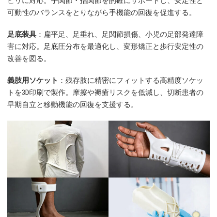
ビリに対応。手関節・指関節を的確にサポートし、安定性と
可動性のバランスをとりながら手機能の回復を促進する。
足底装具
：扁平足、足垂れ、足関節損傷、小児の足部発達障
害に対応。足底圧分布を最適化し、変形矯正と歩行安定性の
改善を図る。
義肢用ソケット
：残存肢に精密にフィットする高精度ソケッ
トを3D印刷で製作。摩擦や褥瘡リスクを低減し、切断患者の
早期自立と移動機能の回復を支援する。