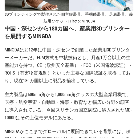
3Dプリンティングで製作された側弯症装具、手機能装具、足底装具、義
肢用ソケット | Photo: MINGDA
中国・深センから180カ国へ、産業用3Dプリンター
を展開するMINGDA
MINGDAは2012年に中国・深センで創業した産業用3Dプリンタ
ーメーカーだ。FDM方式を中核技術とし、月産1万台以上の生
産能力を持つ。CE（欧州安全基準）・FCC（米国電波認証）・
ROHS（有害物質規制）といった主要な国際認証を取得してお
り、現在180カ国以上に製品を輸出している。
主力製品は600mm角から1,000mm角クラスの大型産業用機で、
医療・航空宇宙・自動車・海事・教育など幅広い分野の顧客
に導入されている。今回スリランカ国立病院に納入されたMD-
1000Dはその上位モデルにあたる。
MINGDAがここまでグローバルに展開できている背景には、積