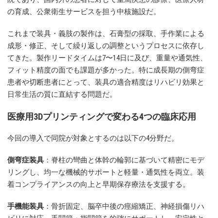
の育成、公衆衛生サービスを担う中核施設だ。
これまで装具・義肢の製作は、石膏型の採取、手作業による
成形・修正、そして繰り返しの調整というプロセスに依存し
てきた。製作リードタイムは7〜14日に及び、重量や通気性、
フィット精度の面でも課題が多かった。特に成長期の側弯症
患者や切断患者にとって、装具の適合精度はリハビリ効果と
日常生活の質に直結する問題だ。
医療用3Dプリンティングで変わる4つの臨床応用
今回の導入で同院が対象とするのは以下の4分野だ。
側弯症装具
：脊柱の彎曲と体幹の輪郭に基づいて精密にモデ
リングし、均一な機械的サポートと軽量・通気性を両立。装
着コンプライアンスの向上と早期保存療法を支援する。
手機能装具
：骨折固定、脳卒中後の痙縮矯正、神経損傷リハ