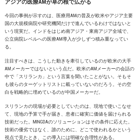
アジアの医療AMが草の根で広がる
今回の事例が示すのは、医療用AMの普及が欧米やアジア主要
国の大規模病院や研究機関だけで進んでいるわけではないと
いう現実だ。インドをはじめ南アジア・東南アジア全域で、
公立病院レベルへの医療AM導入が少しずつ積み重なってい
る。
注目すべきは、こうした動きを牽引しているのが欧米の大手
AMメーカーではないという点だ。欧米のAMメーカーの会話の
中で「スリランカ」という言葉を聞いたことがない。そもそ
も彼らのターゲットリストに載っていないのだろう。その空
白を戦略的に埋めているのが中国メーカーだ。
スリランカの現場が必要としていたのは、現地で使いこなせ
て、現地の予算で手が届き、患者に確実に価値を届けられる
技術だった。MINGDAのソリューションはその条件に応えた。
技術の優劣ではなく、誰のために、どこで使われるかという
視点で見たとき、この導入には明確な合理性がある。