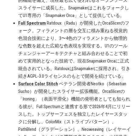
的機能を備え、現在最も広く使われるオープンソース
スライサーに成長した。Snapmakerはこれをフォークし
てU1専用の「Snapmaker Orca」として提供している。
Full Spectrum
Ratdoux（Radu）が開発したOrcaSlicerのフ
ォーク。フィラメントの層を交互に積み重ねる視覚的
色混合技術により、3〜4色のフィラメントから物理的
な色数を超えた広範な色表現を実現する。U1のツール
チェンジャーアーキテクチャと組み合わせることで初
めて実用的となった技術で、現在Snapmaker Orcaに正式
統合されている。RatdouxはSnapmakerに採用され、引き
続きAGPL-3.0ライセンスのもとで開発を続けている。
Surface Color Stitch
ベテラン開発者Neotko（Sebastian
Sucho）が開発したスライサー拡張機能。OrcaSlicerの
「Ironing」（表面平滑化）機能の発明者としても知られ
る彼が、Full Spectrumと連携する形で2026年4月にリリー
スした。トップサーフェスを独立したレイヤースタッ
クに分解し、ColorMix（ストライプパターン）、
PathBlend（グラデーション）、Neoweaving（レイヤーイ