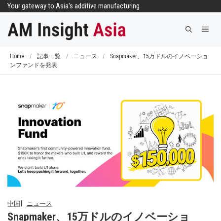
コ
Your gateway to Asia's additive manufacturing
ン
メ
テ
ニ
ン
ュ
ツ
Home
/
記事一覧
/
ニュース
/
Snapmaker、15万ドルのイノベーショ
ー
ンファンドを発表
へ
ス
キ
ッ
プ
中国
ニュース
Snapmaker、15万ドルのイノベーショ