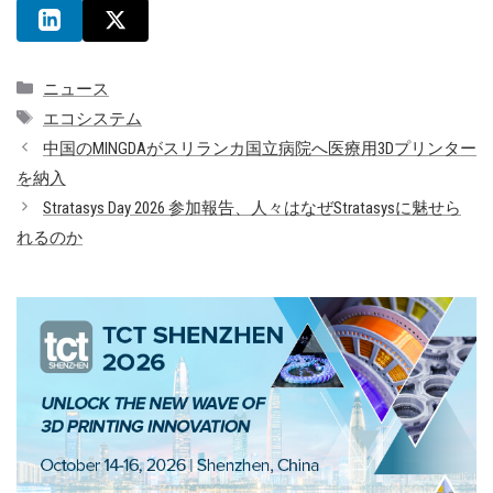
カ
ニュース
テ
タ
エコシステム
ゴ
グ
中国のMINGDAがスリランカ国立病院へ医療用3Dプリンター
リ
を納入
ー
Stratasys Day 2026 参加報告、人々はなぜStratasysに魅せら
れるのか