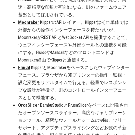
速・高精度な印刷が可能になる。U1のファームウェア
基盤として採用されている。
Moonraker
KlipperのAPIレイヤー。Klipperはそれ単体では
外部からの操作インターフェースを持たないが、
MoonrakerがREST APIとWebSocket APIを提供することで、
ウェブインターフェースや外部ツールとの連携を可能
にする。FluiddやMailsailなどのフロントエンドは
Moonraker経由でKlipperと通信する。
Fluidd
KlipperとMoonrakerをベースにしたウェブインター
フェース。ブラウザから3Dプリンターの操作・監視・
設定変更をリアルタイムで行える。軽量でレスポンシ
ブな設計が特徴で、U1のコントロールインターフェー
スとして機能する。
OrcaSlicer
BambuStudioとPrusaSlicerをベースに開発され
たオープンソーススライサー。高度なキャリブレーシ
ョンツール、精密なウォールとシームの制御、ツリー
サポート、アダプティブスライシングなど多数の革新