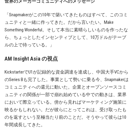
世界のメーカーコミュニティへのメッセージ
「Snapmakerがこの10年で築いてきたものはすべて、このコミ
ュニティと一緒に作ってきた。だから言いたい。Make
Something Wonderful。そして本当に素晴らしいものを作ったな
ら、ちょっとしたインセンティブとして、10万ドルがテーブ
ルの上で待っている。」
AM Insight Asia の視点
KickstarterでU1が記録的な資金調達を達成し、中国大手VCから
のSeries Bも完了した。事業として勢いに乗る今、Snapmakerは
コミュニティへの還元に動いた。企業とオープンソースコミ
ュニティの関係が一部で崩れ始めている中での動きは、業界
において際立っている。傍から見ればマーケティング施策に
映るかもしれない。だが彼らにとってこれは、受け取ったも
のを返すという至極当たり前のことだ。そうやって彼らは10
年間成長してきた。