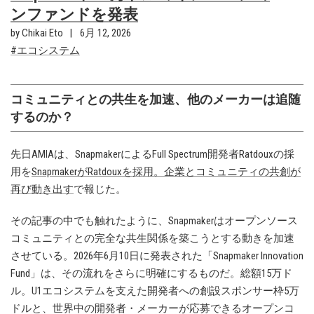
ンファンドを発表
by Chikai Eto
6月 12, 2026
エコシステム
コミュニティとの共生を加速、他のメーカーは追随
するのか？
先日AMIAは、SnapmakerによるFull Spectrum開発者Ratdouxの採
用を
SnapmakerがRatdouxを採用。企業とコミュニティの共創が
再び動き出す
で報じた。
その記事の中でも触れたように、Snapmakerはオープンソース
コミュニティとの完全な共生関係を築こうとする動きを加速
させている。2026年6月10日に発表された「Snapmaker Innovation
Fund」は、その流れをさらに明確にするものだ。総額15万ド
ル。U1エコシステムを支えた開発者への創設スポンサー枠5万
ドルと、世界中の開発者・メーカーが応募できるオープンコ