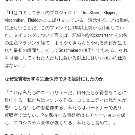
「U1はコミュニティのプロジェクト、OrcaSlicer、Klipper、
Moonraker、Fluiddの上に成り立っている。還元することは単純
に正しいことだ。このファンドは1年以上前から計画してい
た。タイミングについて言えば、記録的なKickstarterとその後
の生産マラソンを経て、ようやくきちんとやれる余裕が生ま
れた最初の瞬間だ。そしてSnapmakerの10周年でもある。それ
を可能にしてくれた人たちに報いる以上に良いお祝いの仕方
はない。」
なぜ受賞者がIPを完全保持できる設計にしたのか
「これは私たちのコアバリューだ。自分たちが得意なことに
集中する。私たちはマシンを作る。コミュニティは私たちが
思いもしないものを想像する。私たちはパートナーであり、
買収者ではない。IPを保持する開発者はモチベーションを保
ち、エコシステム全体が強くなる。私たちも含めて。」