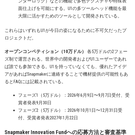
ンターロック）などの機能で多色テクスチャや特殊表
面仕上げを可能にする。U1の多ツールヘッド機能を最
大限に活かすためのツールとして開発されている。
これらはいずれもU1が今日の姿になるために不可欠だったプ
ロジェクトだ。
オープンコンペティション（10万ドル）
各5万ドルの2フェー
ズ制で運営される。世界中の開発者およびU1ユーザーであれ
ば誰でも参加できる。U1を持っていなくても、優れたアイデ
アがあればSnapmakerに連絡することで機材提供の可能性もあ
るとFAQには記載されている。
フェーズ1（5万ドル）：2026年6月9日〜9月7日受付、受
賞者発表9月30日
フェーズ2（5万ドル）：2026年10月1日〜12月31日受
付、受賞者発表2027年1月22日
Snapmaker Innovation Fundへの応募方法と審査基準