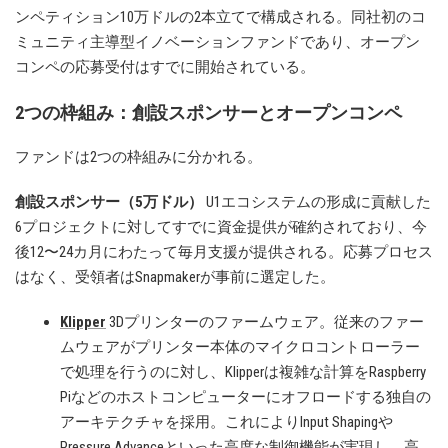
ンペティション10万ドルの2本立てで構成される。同社初のコ
ミュニティ主導型イノベーションファンドであり、オープン
コンペの応募受付はすでに開始されている。
2つの枠組み：創設スポンサーとオープンコンペ
ファンドは2つの枠組みに分かれる。
創設スポンサー（5万ドル）
U1エコシステムの形成に貢献した
6プロジェクトに対してすでに資金提供が確約されており、今
後12〜24カ月にわたって毎月支援が提供される。応募プロセス
はなく、受領者はSnapmakerが事前に選定した。
Klipper
3Dプリンターのファームウェア。従来のファー
ムウェアがプリンター本体のマイクロコントローラー
で処理を行うのに対し、Klipperは複雑な計算をRaspberry
Piなどのホストコンピューターにオフロードする独自の
アーキテクチャを採用。これによりInput Shapingや
Pressure Advanceといった高度な制御機能が実現し、高