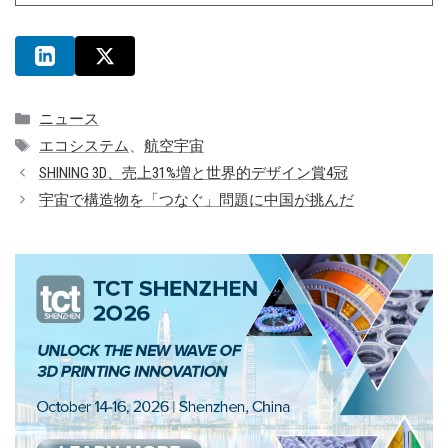
カ
ニュース
テ
タ
エコシステム
、
航空宇宙
ゴ
グ
SHINING 3D、売上31%増と世界的デザイン賞4冠
リ
宇宙で構造物を「つなぐ」問題に中国が挑んだ
ー