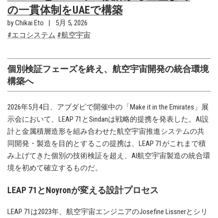
の一貫体制をUAEで構築
by Chikai Eto
5月 5, 2026
エコシステム
航空宇宙
個別検証フェーズを終え、航空宇宙開発の統合環境
構築へ
2026年5月4日、アブダビで開催中の「Make it in the Emirates」展
示会において、LEAP 71とSindanは戦略的提携を発表した。AI設
計と金属積層造形を組み合わせた航空宇宙推進システムの共
同開発・製造を目的とするこの提携は、LEAP 71がこれまで積
み上げてきた個別の技術検証を超え、AI航空宇宙製造の統合環
境を初めて確立するものだ。
LEAP 71とNoyronが変える設計プロセス
LEAP 71は2023年、航空宇宙エンジニアのJosefine Lissnerとシリ