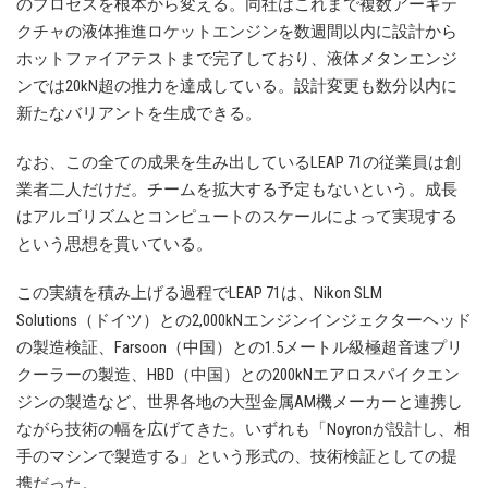
のプロセスを根本から変える。同社はこれまで複数アーキテ
クチャの液体推進ロケットエンジンを数週間以内に設計から
ホットファイアテストまで完了しており、液体メタンエンジ
ンでは20kN超の推力を達成している。設計変更も数分以内に
新たなバリアントを生成できる。
なお、この全ての成果を生み出しているLEAP 71の従業員は創
業者二人だけだ。チームを拡大する予定もないという。成長
はアルゴリズムとコンピュートのスケールによって実現する
という思想を貫いている。
この実績を積み上げる過程でLEAP 71は、Nikon SLM
Solutions（ドイツ）との2,000kNエンジンインジェクターヘッド
の製造検証、Farsoon（中国）との1.5メートル級極超音速プリ
クーラーの製造、HBD（中国）との200kNエアロスパイクエン
ジンの製造など、世界各地の大型金属AM機メーカーと連携し
ながら技術の幅を広げてきた。いずれも「Noyronが設計し、相
手のマシンで製造する」という形式の、技術検証としての提
携だった。