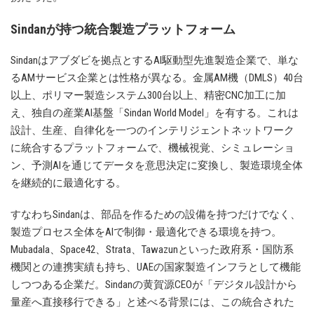
Sindanが持つ統合製造プラットフォーム
Sindanはアブダビを拠点とするAI駆動型先進製造企業で、単な
るAMサービス企業とは性格が異なる。金属AM機（DMLS）40台
以上、ポリマー製造システム300台以上、精密CNC加工に加
え、独自の産業AI基盤「Sindan World Model」を有する。これは
設計、生産、自律化を一つのインテリジェントネットワーク
に統合するプラットフォームで、機械視覚、シミュレーショ
ン、予測AIを通じてデータを意思決定に変換し、製造環境全体
を継続的に最適化する。
すなわちSindanは、部品を作るための設備を持つだけでなく、
製造プロセス全体をAIで制御・最適化できる環境を持つ。
Mubadala、Space42、Strata、Tawazunといった政府系・国防系
機関との連携実績も持ち、UAEの国家製造インフラとして機能
しつつある企業だ。Sindanの黄賀源CEOが「デジタル設計から
量産へ直接移行できる」と述べる背景には、この統合された