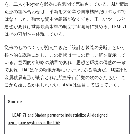
を、二人がNoyronを武器に数週間で完結させている。AIと積層
造形の組み合わせは、革新を大企業や国家機関だけのもので
はなくした。強大な資本や組織がなくても、正しいツールと
思想があれば世界最高水準の航空宇宙開発に挑める。LEAP 71
はその可能性を体現している。
従来のものづくりが抱えてきた「設計と製造の分断」という
根本的な課題に対し、この提携は一つの新しい解を提示して
いる。意図的な戦略の結果であれ、思想と環境の偶然の一致
であれ、UAEはその転換が形になりつつある場所だ。AI設計と
金属積層造形が統合された航空宇宙開発の次のかたちが、こ
こから始まるかもしれない。AMIAは注目して追っていく。
Source:
・
LEAP 71 and Sindan partner to industrialize AI-designed
aerospace systems in the UAE