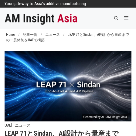
コ
Your gateway to Asia's additive manufacturing
ン
メ
テ
ニ
ン
ュ
ツ
Home
/
記事一覧
/
ニュース
/
LEAP 71とSindan、AI設計から量産まで
ー
の一貫体制をUAEで構築
へ
ス
キ
ッ
プ
UAE
ニュース
LEAP 71とSindan、AI設計から量産まで