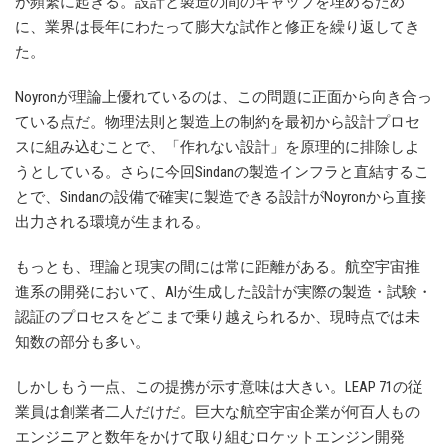
が頻繁に起きる。設計と製造の間のギャップを埋めるため
に、業界は長年にわたって膨大な試作と修正を繰り返してき
た。
Noyronが理論上優れているのは、この問題に正面から向き合っ
ている点だ。物理法則と製造上の制約を最初から設計プロセ
スに組み込むことで、「作れない設計」を原理的に排除しよ
うとしている。さらに今回Sindanの製造インフラと直結するこ
とで、Sindanの設備で確実に製造できる設計がNoyronから直接
出力される環境が生まれる。
もっとも、理論と現実の間には常に距離がある。航空宇宙推
進系の開発において、AIが生成した設計が実際の製造・試験・
認証のプロセスをどこまで乗り越えられるか、現時点では未
知数の部分も多い。
しかしもう一点、この提携が示す意味は大きい。LEAP 71の従
業員は創業者二人だけだ。巨大な航空宇宙企業が何百人もの
エンジニアと数年をかけて取り組むロケットエンジン開発