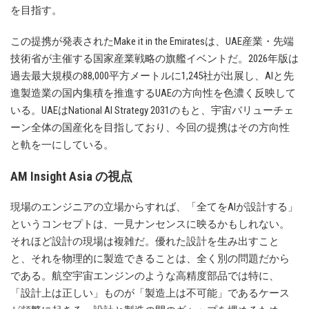
を目指す。
この提携が発表されたMake it in the Emiratesは、UAE産業・先端
技術省が主催する国家産業戦略の旗艦イベントだ。2026年版は
過去最大規模の88,000平方メートルに1,245社が出展し、AIと先
進製造業の国内集積を推進するUAEの方向性を色濃く反映して
いる。UAEはNational AI Strategy 2031のもと、宇宙バリューチェ
ーン全体の国産化を目指しており、今回の提携はその方向性
と軌を一にしている。
AM Insight Asia の視点
現場のエンジニアの立場からすれば、「全てをAIが設計する」
というコンセプトは、一見ナンセンスに映るかもしれない。
それほど設計の現場は複雑だ。優れた設計を生み出すこと
と、それを物理的に製造できることは、全く別の問題だから
である。航空宇宙エンジンのような高精度部品では特に、
「設計上は正しい」ものが「製造上は不可能」であるケース