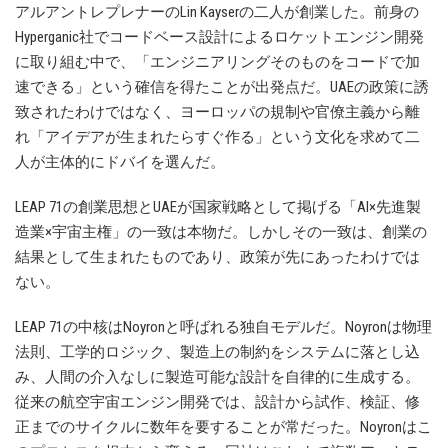
アルアントレプレナーのLin Kayserの二人が創業した。前身の
Hyperganic社でコードベース設計によるロケットエンジン開発
に取り組む中で、「エンジニアリングそのものをコードで加
速できる」という確信を得たことが出発点だ。UAEの政策に誘
致されたわけではなく、ヨーロッパの規制や官僚主義から離
れ「アイデアが生まれたらすぐ作る」という文化を求めて二
人が主体的にドバイを選んだ。
LEAP 71の創業思想とUAEが国家戦略として掲げる「AI×先進製
造業×宇宙主権」の一致は本物だ。しかしその一致は、創業の
結果として生まれたものであり、政策が先にあったわけでは
ない。
LEAP 71の中核はNoyronと呼ばれる独自モデルだ。Noyronは物理
法則、工学的ロジック、製造上の制約をシステムに落とし込
み、人間の介入なしに製造可能な設計を自律的に生成する。
従来の航空宇宙エンジン開発では、設計から試作、検証、修
正までのサイクルに数年を要することが常だった。Noyronはこ