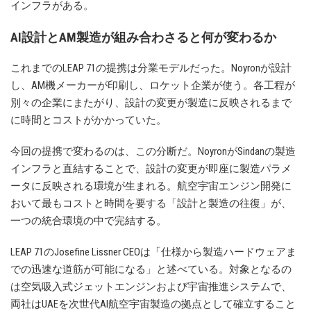
インフラがある。
AI設計とAM製造が組み合わさると何が変わるか
これまでのLEAP 71の提携は分業モデルだった。Noyronが設計
し、AM機メーカーが印刷し、ロケット企業が使う。各工程が
別々の企業にまたがり、設計の変更が製造に反映されるまで
に時間とコストがかかっていた。
今回の提携で変わるのは、この分断だ。NoyronがSindanの製造
インフラと直結することで、設計の変更が即座に製造パラメ
ータに反映される環境が生まれる。航空宇宙エンジン開発に
おいて最もコストと時間を要する「設計と製造の往復」が、
一つの統合環境の中で完結する。
LEAP 71のJosefine Lissner CEOは「仕様から製造ハードウェアま
での迅速な道筋が可能になる」と述べている。対象となるの
は空気吸入式ジェットエンジンおよび宇宙推進システムで、
両社はUAEを次世代AI航空宇宙製造の拠点として確立すること