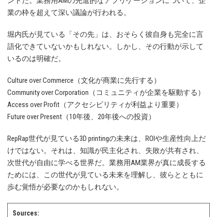
ントだ。業務用AMの先進的なアプリケーションについて、企
業の枠を超えて深い議論が行われる。
堀内氏が見ている「その先」は、おそらく彼自身も完全に言
語化できていないかもしれない。しかし、その行動が示して
いるのは明確だ。
Culture over Commerce（文化が商業に先行する）
Community over Corporation（コミュニティが企業を駆動する）
Access over Profit（アクセシビリティが利益より重要）
Future over Present（10年後、20年後への投資）
RepRap世代が見ている3D printingの未来は、ROIや生産性向上だ
けではない。それは、知識が民主化され、失敗が共有され、
次世代が自由に学べる世界だ。業務用AM業界が真に成長する
ためには、この世代が見ている未来を理解し、彼らとともに
歩む覚悟が必要なのかもしれない。
Sources: