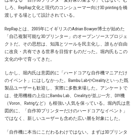
は単なる「自作3Dプリンター愛好家の集まり」ではない。む
しろ、RepRap文化と現代のコンシューマー向け3D printingを橋
渡しする場として設計されている。
RepRapとは、2005年にイギリスのAdrian Bowyer博士が始めた
「自己複製可能な3Dプリンター」のオープンソースプロジェ
クトだ。その思想は、知識とツールを民主化し、誰もが自由
に改良・共有できる世界を目指すものだった。堀内氏もこの
文化の中で育ってきた。
しかし、堀内氏は意図的に「ハードコアな自作機マニアだけ
のイベント」にはしなかった。Bambu LabやCrealityといった既
製品ユーザーも歓迎し、実際に多数来場した。アンケートで
は、使用機種の上位にBambu Lab、Crealityが並ぶ一方、DIY機
（Voron、Ratrigなど）も根強い人気を保っている。堀内氏は意
図的に、「自作3Dプリンターだけのハードコアなイベント」
ではなく、新しいユーザーも含めた広い層を対象にした。
「自作機に本当にこだわるわけではない。まずは3Dプリンタ