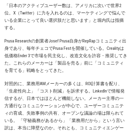
「日本のアクティブユーザー数は、アメリカに次いで世界2
位。X（Twitter）に力を入れるのは、マーケティングで悩んで
いる企業にとって良い選択肢だと思います」と堀内氏は指摘
する。
Prusa Researchの創業者Josef Prusa自身がRepRapコミュニティ出
身であり、毎年チェコでPrusa Festを開催している。Crealityは
低価格Ender 3で市場を民主化し、改造文化を許容・推奨してき
た。これらのメーカーは「製品を売る」前に「コミュニティ
を育てる」戦略をとってきた。
対照的に、業務用AMメーカーの多くは、ROI計算書を配り、
「生産性向上」「コスト削減」を訴求する。LinkedInで情報発
信するが、日本ではほとんど機能しない。メーカー主導の一
方通行なコミュニケーションが中心で、ユーザーコミュニテ
ィの育成、失敗事例の共有、オープンな議論の場は限られて
いる。 「守秘義務があるから」「業務用だから」という言い
訳は、本当に障壁なのか。それとも、コミュニティエンゲー