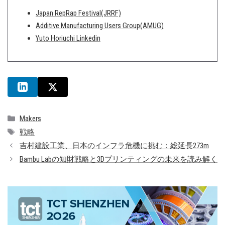
Japan RepRap Festival(JRRF)
Additive Manufacturing Users Group(AMUG)
Yuto Horiuchi Linkedin
カ
Makers
テ
タ
戦略
ゴ
グ
吉村建設工業、日本のインフラ危機に挑む：総延長273m
リ
Bambu Labの知財戦略と3Dプリンティングの未来を読み解く
ー