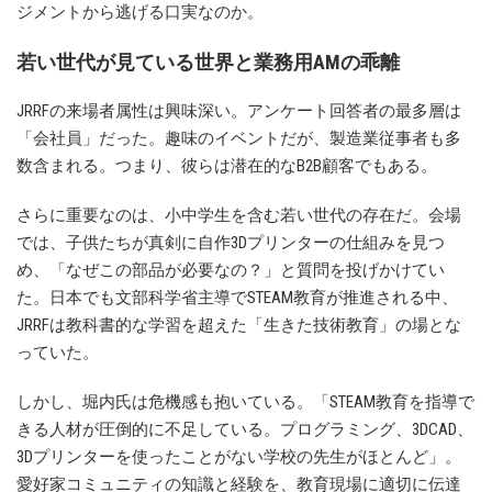
ジメントから逃げる口実なのか。
若い世代が見ている世界と業務用AMの乖離
JRRFの来場者属性は興味深い。アンケート回答者の最多層は
「会社員」だった。趣味のイベントだが、製造業従事者も多
数含まれる。つまり、彼らは潜在的なB2B顧客でもある。
さらに重要なのは、小中学生を含む若い世代の存在だ。会場
では、子供たちが真剣に自作3Dプリンターの仕組みを見つ
め、「なぜこの部品が必要なの？」と質問を投げかけてい
た。日本でも文部科学省主導でSTEAM教育が推進される中、
JRRFは教科書的な学習を超えた「生きた技術教育」の場とな
っていた。
しかし、堀内氏は危機感も抱いている。「STEAM教育を指導で
きる人材が圧倒的に不足している。プログラミング、3DCAD、
3Dプリンターを使ったことがない学校の先生がほとんど」。
愛好家コミュニティの知識と経験を、教育現場に適切に伝達