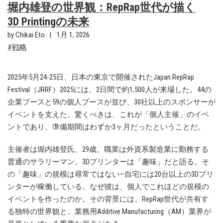
堀内雄登の世界観：RepRap世代が描く
3D Printingの未来
by Chikai Eto
1月 1, 2026
戦略
2025年5月24-25日、日本の東京で開催されたJapan RepRap
Festival（JRRF）2025には、2日間で約1,500人が来場した。44の
企業ブースと59の個人ブースが並び、30社以上のスポンサーが
イベントを支えた。驚くべきは、これが「個人主催」のイベ
ントであり、準備期間はわずか3ヶ月だったということだ。
主催者は堀内雄登氏、29歳。職業は外資系製造業に勤務する
普通のサラリーマン。3Dプリンターは「趣味」だと語る。そ
の「趣味」の規模は尋常ではない—自宅には20台以上の3Dプリ
ンターが稼働している。なぜ彼は、個人でこれほどの規模の
イベントを作ったのか。その背景には、RepRap世代が共有す
る独特の世界観と、業務用Additive Manufacturing（AM）業界が