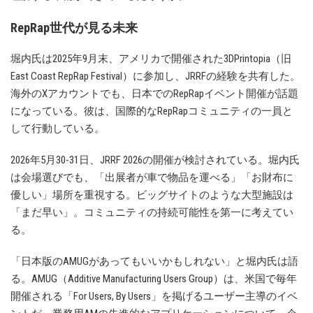
RepRap世代が見る未来
堀内氏は2025年9月末、アメリカで開催された3DPrintopia（旧
East Coast RepRap Festival）に参加し、JRRFの経験を共有した。
海外のXアカウントでも、日本でのRepRapイベント開催が話題
になっている。彼は、国際的なRepRapコミュニティの一員と
して行動している。
2026年5月30-31日、JRRF 2026の開催が検討されている。堀内氏
は会場選びでも、「出展者が車で物品を運べる」「お財布に
優しい」場所を重視する。ビッグサイトのような大型施設は
「まだ早い」。コミュニティの持続可能性を第一に考えてい
る。
「日本版のAMUGがあってもいいかもしれない」と堀内氏は語
る。AMUG（Additive Manufacturing Users Group）は、米国で毎年
開催される「For Users, By Users」を掲げるユーザー主導のイベ