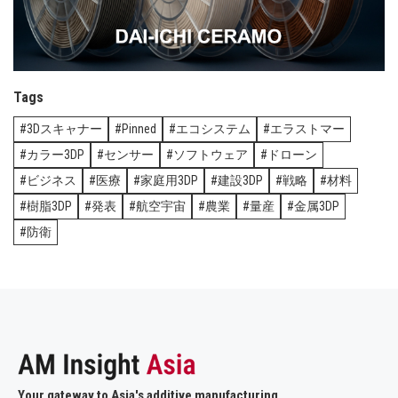
Tags
3Dスキャナー
Pinned
エコシステム
エラストマー
カラー3DP
センサー
ソフトウェア
ドローン
ビジネス
医療
家庭用3DP
建設3DP
戦略
材料
樹脂3DP
発表
航空宇宙
農業
量産
金属3DP
防衛
Your gateway to Asia's additive manufacturing