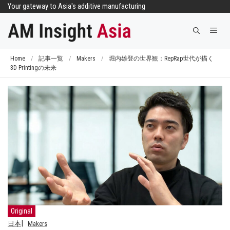
コ
Your gateway to Asia's additive manufacturing
ン
メ
テ
ニ
ン
ュ
ツ
Home
/
記事一覧
/
Makers
/
堀内雄登の世界観：RepRap世代が描く
ー
3D Printingの未来
へ
ス
キ
ッ
プ
Original
日本
Makers