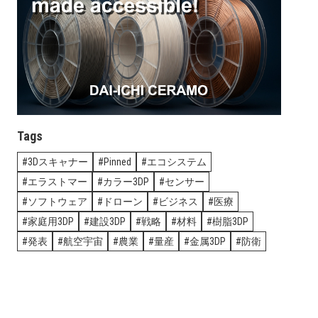
Tags
3Dスキャナー
Pinned
エコシステム
エラストマー
カラー3DP
センサー
ソフトウェア
ドローン
ビジネス
医療
家庭用3DP
建設3DP
戦略
材料
樹脂3DP
発表
航空宇宙
農業
量産
金属3DP
防衛