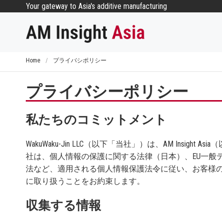
コ
Your gateway to Asia's additive manufacturing
ン
テ
ン
ツ
Home
/
プライバシポリシー
へ
ス
プライバシーポリシー
キ
ッ
プ
私たちのコミットメント
WakuWaku-Jin LLC（以下「当社」）は、AM Insig
社は、個人情報の保護に関する法律（日本）、EU一般データ
法など、適用される個人情報保護法令に従い、お客様
に取り扱うことをお約束します。
収集する情報