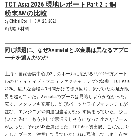
TCT Asia 2026 現地レポートPart 2：銅
粉末AMの比較
by Chikai Eto
3月 25, 2026
戦略
材料
同じ課題に、なぜAvimetalとJX金属は異なるアプロ
ーチを選んだのか
上海・国家会展中心の2つのホールに広がる55,000平方メート
ルのアディティブ・マニュファクチャリングの祭典、TCT Asia
2026。広大な会場を3日間かけて歩き回り、気づいたら足が限
界を超えていた。Avimetalのブースは見逃しようがなかった。
広く、スタッフも充実し、造形パーツとライブマシンデモが
並び、エンジニアや調達担当者が絶えず集まっていた。少し
歩いた先に、もう少しで素通りしそうになった小さなブース
があった。それがJX金属だった。TCT Asia初出展、こぢんまり
としたブース、注意して見ていなければ見逃してしまう存在