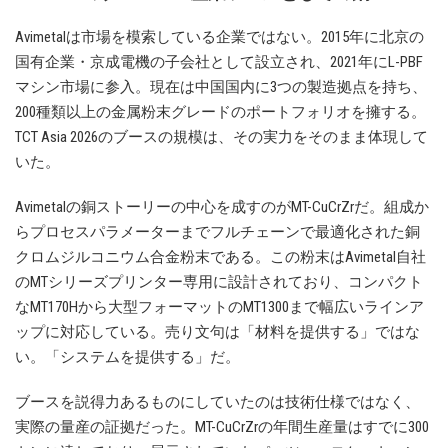
Avimetalは市場を模索している企業ではない。2015年に北京の
国有企業・京成電機の子会社として設立され、2021年にL-PBF
マシン市場に参入。現在は中国国内に3つの製造拠点を持ち、
200種類以上の金属粉末グレードのポートフォリオを擁する。
TCT Asia 2026のブースの規模は、その実力をそのまま体現して
いた。
Avimetalの銅ストーリーの中心を成すのがMT-CuCrZrだ。組成か
らプロセスパラメーターまでフルチェーンで最適化された銅
クロムジルコニウム合金粉末である。この粉末はAvimetal自社
のMTシリーズプリンター専用に設計されており、コンパクト
なMT170Hから大型フォーマットのMT1300まで幅広いラインア
ップに対応している。売り文句は「材料を提供する」ではな
い。「システムを提供する」だ。
ブースを説得力あるものにしていたのは技術仕様ではなく、
実際の量産の証拠だった。MT-CuCrZrの年間生産量はすでに300