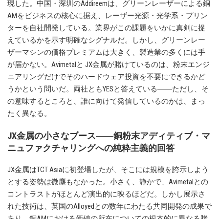
現した。中国・深圳のAddireemは、グリーンレーザーによる銅
AMをビジネスの核心に据え、レーザー光源・光学系・プリン
ターを自社開発している。業界がこの課題をいかに真剣に捉
えているかを示す明確なシグナルだ。しかし、グリーンレー
ザーマシンの価格プレミアムは大きく、製造業の多くには手
が届かない。Avimetalと JX金属が賭けているのは、粉末エンジ
ニアリングだけでそのハードウェア投資を不要にできるかど
うかという問いだ。両社ともYESと答えている――ただし、そ
の意味するところと、誰に向けて発信しているのかは、まっ
たく異なる。
JX金属の小さなブース――銅粉末アディティブ・マ
ニュファクチャリングへの純粋主義的回答
JX金属はTCT Asiaに初登場したが、そこには規模を誇示しよう
とする姿勢は微塵もなかった。小さく、静かで、Avimetalとの
コントラストがほとんど演出的に映るほどだ。しかし展示さ
れた技術は、英国のAlloyedとの数年にわたる共同開発の成果で
あり、銅AMにおける価値の所在についての根本的に異なる賭