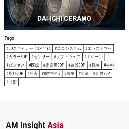
Tags
3Dスキャナー
Pinned
エコシステム
エラストマー
カラー3DP
センサー
ソフトウェア
ドローン
ビジネス
医療
家庭用3DP
建設3DP
戦略
材料
樹脂3DP
発表
航空宇宙
農業
量産
金属3DP
防衛