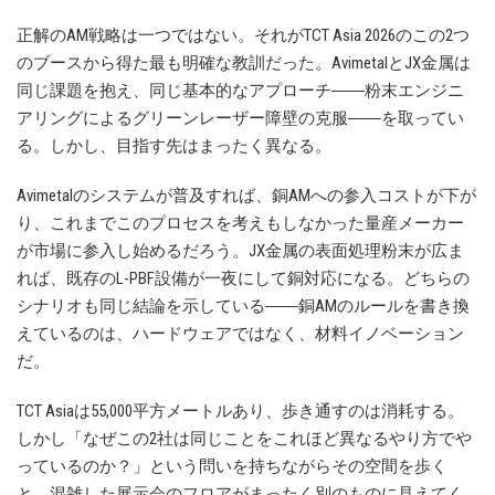
正解のAM戦略は一つではない。それがTCT Asia 2026のこの2つ
のブースから得た最も明確な教訓だった。AvimetalとJX金属は
同じ課題を抱え、同じ基本的なアプローチ――粉末エンジニ
アリングによるグリーンレーザー障壁の克服――を取ってい
る。しかし、目指す先はまったく異なる。
Avimetalのシステムが普及すれば、銅AMへの参入コストが下が
り、これまでこのプロセスを考えもしなかった量産メーカー
が市場に参入し始めるだろう。JX金属の表面処理粉末が広ま
れば、既存のL-PBF設備が一夜にして銅対応になる。どちらの
シナリオも同じ結論を示している――銅AMのルールを書き換
えているのは、ハードウェアではなく、材料イノベーション
だ。
TCT Asiaは55,000平方メートルあり、歩き通すのは消耗する。
しかし「なぜこの2社は同じことをこれほど異なるやり方でや
っているのか？」という問いを持ちながらその空間を歩く
と、混雑した展示会のフロアがまったく別のものに見えてく