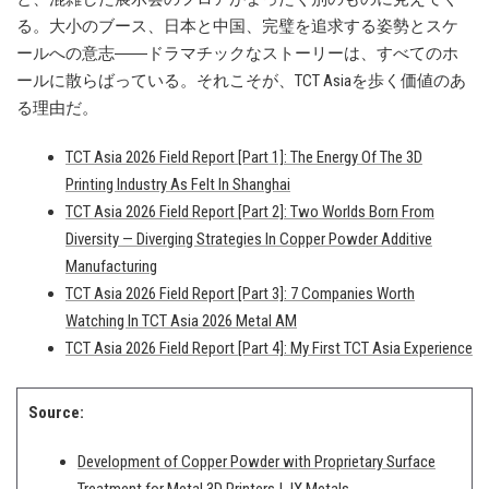
る。大小のブース、日本と中国、完璧を追求する姿勢とスケ
ールへの意志――ドラマチックなストーリーは、すべてのホ
ールに散らばっている。それこそが、TCT Asiaを歩く価値のあ
る理由だ。
TCT Asia 2026 Field Report [Part 1]: The Energy Of The 3D
Printing Industry As Felt In Shanghai
TCT Asia 2026 Field Report [Part 2]: Two Worlds Born From
Diversity — Diverging Strategies In Copper Powder Additive
Manufacturing
TCT Asia 2026 Field Report [Part 3]: 7 Companies Worth
Watching In TCT Asia 2026 Metal AM
TCT Asia 2026 Field Report [Part 4]: My First TCT Asia Experience
Source:
Development of Copper Powder with Proprietary Surface
Treatment for Metal 3D Printers | JX Metals