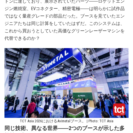
トンに達しており、展示されていたパーツ――ロケットエン
ジン燃焼室、EVコネクター、精密電極――は明らかに試作品
ではなく量産グレードの部品だった。ブースを見ていたエン
ジニアたちは同じ計算をしていたはずだ。このシステムは、
これから買おうとしていた高価なグリーンレーザーマシンを
代替できるのか？
TCT Asia 2026におけるAvimetalブース。 | Photo: TCT Asia
同じ技術、異なる世界――2つのブースが示した多