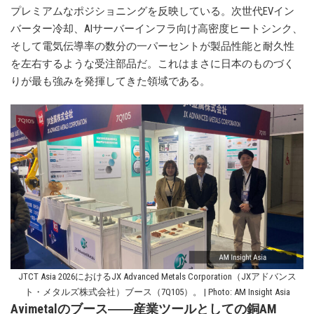
プレミアムなポジショニングを反映している。次世代EVイン
バーター冷却、AIサーバーインフラ向け高密度ヒートシンク、
そして電気伝導率の数分の一パーセントが製品性能と耐久性
を左右するような受注部品だ。これはまさに日本のものづく
りが最も強みを発揮してきた領域である。
JTCT Asia 2026におけるJX Advanced Metals Corporation（JXアドバンス
ト・メタルズ株式会社）ブース（7Q105）。 | Photo: AM Insight Asia
Avimetalのブース――産業ツールとしての銅AM