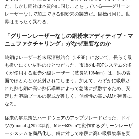
だ。しかし両社は本質的に同じことをしている――グリーン
レーザーなしで加工できる銅粉末の製造だ。目標は同じ。世
界はまったく異なる。
「グリーンレーザーなしの銅粉末アディティブ・マ
ニュファクチャリング」がなぜ重要なのか
純銅はレーザー粉末床溶融結合（L-PBF）において、長らく最
も扱いにくい材料のひとつだった。市販のL-PBFシステムの多
くが使用する近赤外線レーザー（波長約1064nm）は、銅の表
面でほとんどが反射されてしまう。加えて、わずかに吸収さ
れた熱も銅の高い熱伝導率によって急速に拡散するため、安
定した溶融プールの形成が難しく、信頼性の高いAMが困難に
なる。
従来の解決策はハードウェアのアップグレードだった。ドイ
ツのTrumpfは2020年頃、515〜532nmで動作するグリーンレーザ
ーシステムを商品化し、銅に対して格段に高い吸収効率を実