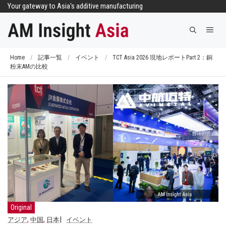
コ
Your gateway to Asia's additive manufacturing
ン
メ
テ
ニ
ン
ュ
ツ
Home
/
記事一覧
/
イベント
/
TCT Asia 2026 現地レポートPart 2：銅
ー
粉末AMの比較
へ
ス
キ
ッ
プ
Original
,
,
アジア
中国
日本
イベント