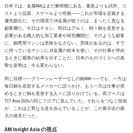
日本では、金属AMはまだ黎明期にある。量産よりも試作、コ
ストより品質、スケールより性能――これが市場を定義する
優先順位だ。その環境でJX金属が狙うのは、まったく異なる
顧客層だ。今日はチタン、明日はアルミ、時々銅を造形する
必要がある職人的な加工業者や研究機関だ。そのような顧客
に、銅専用マシンは意味をなさない。意味があるのは、すで
に持っているマシンにJX金属の粉末を使い、その仕事が求め
るときに最善の結果を出すことだ。日本のものづくりへの真
摯な姿勢は、今も変わらない。
同じ目標――グリーンレーザーなしの銅AM――でも、一方は
毎日銅を造形するメーカーに語りかけ、もう一方は仕事が求
めるときに銅を造形する人々に語りかけている。両ブースは
TCT Asia 2026の同じフロアに並んでいた。それらをつなぐ技術
が、これほど異なる道を歩んでいることが、この展示会の最
大の発見だった。
AM Insight Asia の視点