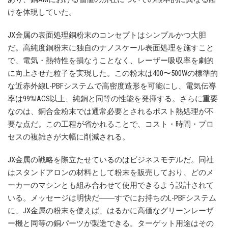
けを体現していた。
JX金属の表面処理銅粉末のコンセプトはシンプルかつ大胆
だ。高純度銅粉末に独自のナノスケール表面処理を施すこと
で、電気・熱特性を損なうことなく、レーザー吸収率を劇的
に向上させた粒子を実現した。この粉末は400〜500Wの標準的
な近赤外線L-PBFシステムで高密度造形を可能にし、電気伝導
率は99%IACS以上、純銅と同等の性能を発揮する。さらに重要
なのは、銅合金粉末では通常必要とされるポスト熱処理が不
要な点だ。この工程が省かれることで、コスト・時間・プロ
セスの複雑さが大幅に削減される。
JX金属の戦略を際立たせているのはビジネスモデルだ。同社
はスタンドアロンの材料として粉末を販売しており、どのメ
ーカーのマシンとも組み合わせて使用できるよう設計されて
いる。メッセージは明快だ――すでにお持ちのL-PBFシステム
に、JX金属の粉末を使えば、はるかに高価なグリーンレーザ
ー機と同等の銅パーツが製造できる。ターゲット用途はその