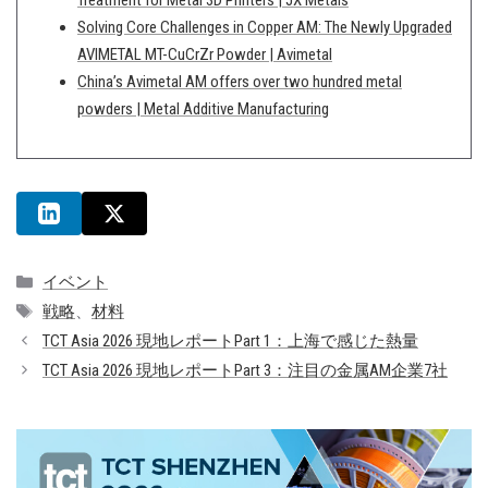
Solving Core Challenges in Copper AM: The Newly Upgraded
AVIMETAL MT-CuCrZr Powder | Avimetal
China’s Avimetal AM offers over two hundred metal
powders | Metal Additive Manufacturing
カ
イベント
テ
タ
戦略
、
材料
ゴ
グ
TCT Asia 2026 現地レポートPart 1：上海で感じた熱量
リ
TCT Asia 2026 現地レポートPart 3：注目の金属AM企業7社
ー