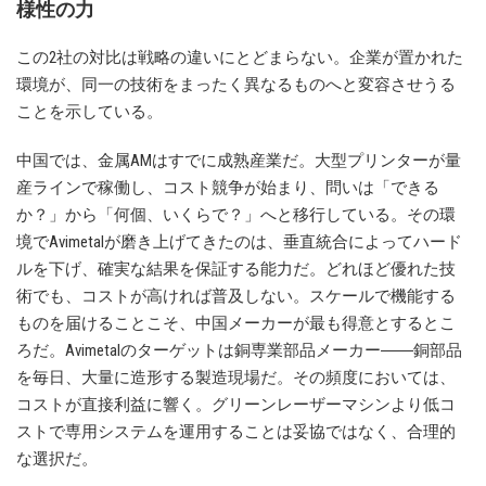
様性の力
この2社の対比は戦略の違いにとどまらない。企業が置かれた
環境が、同一の技術をまったく異なるものへと変容させうる
ことを示している。
中国では、金属AMはすでに成熟産業だ。大型プリンターが量
産ラインで稼働し、コスト競争が始まり、問いは「できる
か？」から「何個、いくらで？」へと移行している。その環
境でAvimetalが磨き上げてきたのは、垂直統合によってハード
ルを下げ、確実な結果を保証する能力だ。どれほど優れた技
術でも、コストが高ければ普及しない。スケールで機能する
ものを届けることこそ、中国メーカーが最も得意とするとこ
ろだ。Avimetalのターゲットは銅専業部品メーカー――銅部品
を毎日、大量に造形する製造現場だ。その頻度においては、
コストが直接利益に響く。グリーンレーザーマシンより低コ
ストで専用システムを運用することは妥協ではなく、合理的
な選択だ。